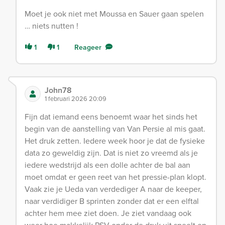
Moet je ook niet met Moussa en Sauer gaan spelen
… niets nutten !
1
1
Reageer
John78
1 februari 2026 20:09
Fijn dat iemand eens benoemt waar het sinds het
begin van de aanstelling van Van Persie al mis gaat.
Het druk zetten. Iedere week hoor je dat de fysieke
data zo geweldig zijn. Dat is niet zo vreemd als je
iedere wedstrijd als een dolle achter de bal aan
moet omdat er geen reet van het pressie-plan klopt.
Vaak zie je Ueda van verdediger A naar de keeper,
naar verdidiger B sprinten zonder dat er een elftal
achter hem mee ziet doen. Je ziet vandaag ook
weer hoe makkelijk PSV onder de druk uit speelt en