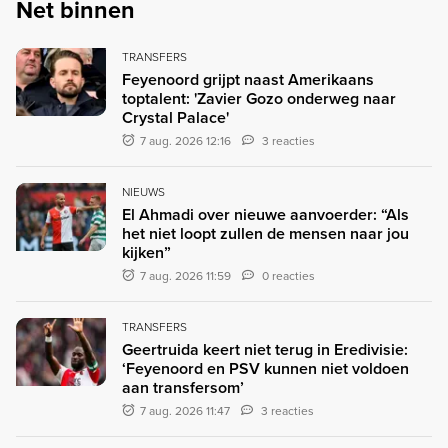
Net binnen
TRANSFERS
Feyenoord grijpt naast Amerikaans
toptalent: 'Zavier Gozo onderweg naar
Crystal Palace'
7 aug. 2026 12:16
3 reacties
NIEUWS
El Ahmadi over nieuwe aanvoerder: “Als
het niet loopt zullen de mensen naar jou
kijken”
7 aug. 2026 11:59
0 reacties
TRANSFERS
Geertruida keert niet terug in Eredivisie:
‘Feyenoord en PSV kunnen niet voldoen
aan transfersom’
7 aug. 2026 11:47
3 reacties