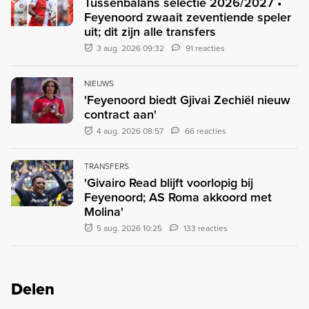
Tussenbalans selectie 2026/2027 •
Feyenoord zwaait zeventiende speler
uit; dit zijn alle transfers
3 aug. 2026 09:32
91 reacties
NIEUWS
'Feyenoord biedt Gjivai Zechiël nieuw
contract aan'
4 aug. 2026 08:57
66 reacties
TRANSFERS
'Givairo Read blijft voorlopig bij
Feyenoord; AS Roma akkoord met
Molina'
5 aug. 2026 10:25
133 reacties
Delen