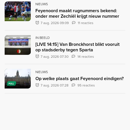
NIEUWS
Feyenoord maakt rugnummers bekend:
onder meer Zechiël krijgt nieuw nummer
7 aug. 2026 09:09
11 reacties
IN BEELD
[LIVE 14:15] Van Bronckhorst blikt vooruit
op stadsderby tegen Sparta
7 aug. 2026 07:30
14 reacties
NIEUWS
Op welke plaats gaat Feyenoord eindigen?
POLL
7 aug. 2026 07:28
95 reacties