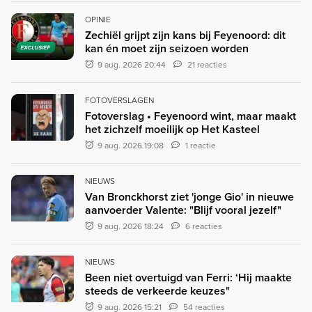
OPINIE
Zechiël grijpt zijn kans bij Feyenoord: dit
kan én moet zijn seizoen worden
EXCLUSIEF
9 aug. 2026 20:44
21 reacties
FOTOVERSLAGEN
Fotoverslag • Feyenoord wint, maar maakt
het zichzelf moeilijk op Het Kasteel
9 aug. 2026 19:08
1 reactie
NIEUWS
Van Bronckhorst ziet 'jonge Gio' in nieuwe
aanvoerder Valente: "Blijf vooral jezelf"
9 aug. 2026 18:24
6 reacties
NIEUWS
Been niet overtuigd van Ferri: ‘Hij maakte
steeds de verkeerde keuzes"
9 aug. 2026 15:21
54 reacties