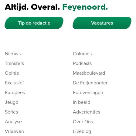
Altijd. Overal.
Feyenoord.
Tip de redactie
Vacatures
Nieuws
Columns
Transfers
Podcasts
Opinie
Maasboulevard
Exclusief
De Feijenoorder
Europees
Fotoverslagen
Jeugd
In beeld
Series
Advertenties
Analyse
Over Ons
Vrouwen
Liveblog