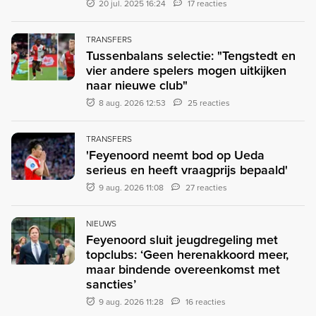
20 jul. 2025 16:24
17 reacties
TRANSFERS
Tussenbalans selectie: "Tengstedt en
vier andere spelers mogen uitkijken
naar nieuwe club"
8 aug. 2026 12:53
25 reacties
TRANSFERS
'Feyenoord neemt bod op Ueda
serieus en heeft vraagprijs bepaald'
9 aug. 2026 11:08
27 reacties
NIEUWS
Feyenoord sluit jeugdregeling met
topclubs: ‘Geen herenakkoord meer,
maar bindende overeenkomst met
sancties’
9 aug. 2026 11:28
16 reacties