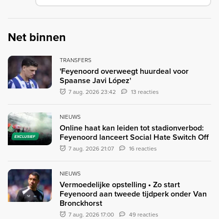
Net binnen
TRANSFERS
'Feyenoord overweegt huurdeal voor
Spaanse Javi López'
7 aug. 2026 23:42
13 reacties
NIEUWS
Online haat kan leiden tot stadionverbod:
Feyenoord lanceert Social Hate Switch Off
EXCLUSIEF
7 aug. 2026 21:07
16 reacties
NIEUWS
Vermoedelijke opstelling • Zo start
Feyenoord aan tweede tijdperk onder Van
Bronckhorst
7 aug. 2026 17:00
49 reacties