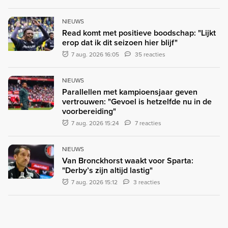
NIEUWS
Read komt met positieve boodschap: "Lijkt
erop dat ik dit seizoen hier blijf"
7 aug. 2026 16:05
35 reacties
NIEUWS
Parallellen met kampioensjaar geven
vertrouwen: "Gevoel is hetzelfde nu in de
voorbereiding"
7 aug. 2026 15:24
7 reacties
NIEUWS
Van Bronckhorst waakt voor Sparta:
"Derby’s zijn altijd lastig"
7 aug. 2026 15:12
3 reacties