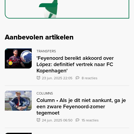
Aanbevolen artikelen
TRANSFERS
'Feyenoord bereikt akkoord over
López: definitief vertrek naar FC
Kopenhagen'
23 jun. 2025 22:05
8 reacties
COLUMNS
Column • Als je dit niet aankunt, ga je
een zware Feyenoord-zomer
tegemoet
24 jun. 2025 06:50
15 reacties