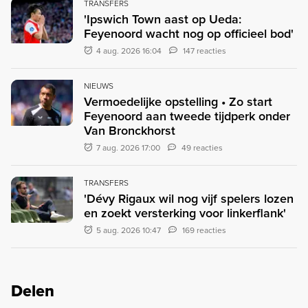
TRANSFERS
'Ipswich Town aast op Ueda:
Feyenoord wacht nog op officieel bod'
4 aug. 2026 16:04
147 reacties
NIEUWS
Vermoedelijke opstelling • Zo start
Feyenoord aan tweede tijdperk onder
Van Bronckhorst
7 aug. 2026 17:00
49 reacties
TRANSFERS
'Dévy Rigaux wil nog vijf spelers lozen
en zoekt versterking voor linkerflank'
5 aug. 2026 10:47
169 reacties
Delen