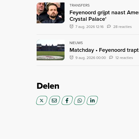
TRANSFERS
Feyenoord grijpt naast Ame
Crystal Palace'
7 aug. 2026 12:16
28 reacties
NIEUWS
Matchday • Feyenoord trapt
9 aug. 2026 00:00
12 reacties
Delen