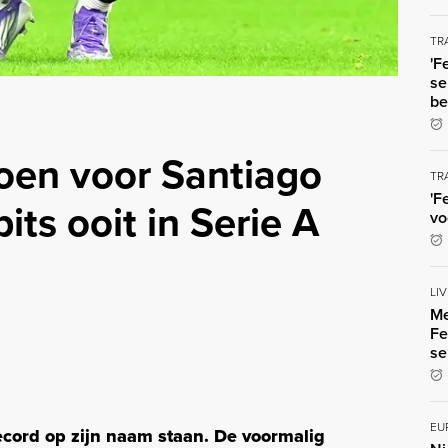
TR
'F
se
be
oen voor Santiago
TR
'F
its ooit in Serie A
vo
LI
Me
Fe
se
EU
ecord op zijn naam staan. De voormalig