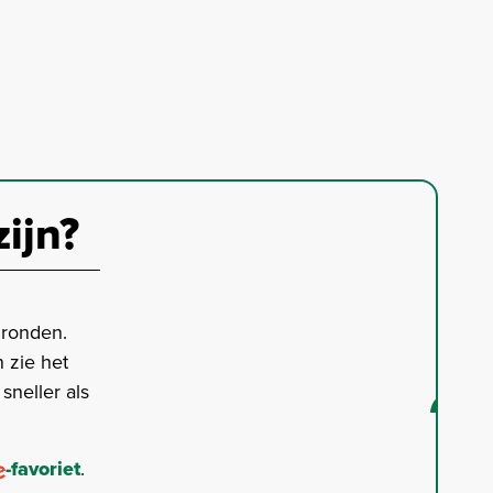
zijn?
gronden.
 zie het
neller als
-favoriet
.