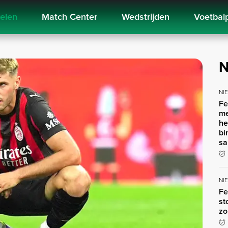
kelen
Match Center
Wedstrijden
Voetbal
N
NI
Fe
me
he
bi
sa
NI
Fe
st
zo