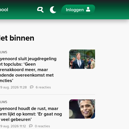
pool
Inloggen
et binnen
EUWS
yenoord sluit jeugdregeling
t topclubs: ‘Geen
renakkoord meer, maar
ndende overeenkomst met
ncties’
9 aug. 2026 11:28
6 reacties
EUWS
yenoord houdt de rust, maar
orm lijkt op komst: ‘Er gaat nog
 veel gebeuren’
9 aug. 2026 11:12
0 reacties