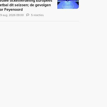
euwe ticketverdeling Europees
etbal dit seizoen; de gevolgen
or Feyenoord
9 aug. 2026 09:00
5 reacties