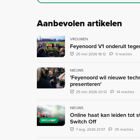
Aanbevolen artikelen
VROUWEN
Feyenoord V1 onderuit tegen
25 mei 2026 18:12
0 reacties
NIEUWS
'Feyenoord wil nieuwe techn
presenteren'
25 mei 2026 20:12
14 reacties
NIEUWS
Online haat kan leiden tot 
Switch Off
EXCLUSIEF
7 aug. 2026 21:07
35 reacties