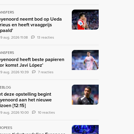
ANSFERS
eyenoord neemt bod op Ueda
rieus en heeft vraagprijs
paald'
9 aug. 2026 11:08
13 reacties
ANSFERS
eyenoord heeft beste papieren
or komst Javi López'
9 aug. 2026 10:39
7 reacties
VEBLOG
t deze opstelling begint
yenoord aan het nieuwe
izoen [12:15]
9 aug. 2026 10:00
10 reacties
ROPEES