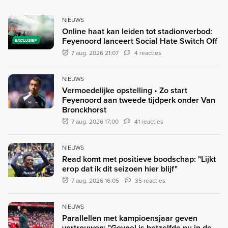
NIEUWS
Online haat kan leiden tot stadionverbod:
Feyenoord lanceert Social Hate Switch Off
EXCLUSIEF
7 aug. 2026 21:07
4 reacties
NIEUWS
Vermoedelijke opstelling • Zo start
Feyenoord aan tweede tijdperk onder Van
Bronckhorst
7 aug. 2026 17:00
41 reacties
NIEUWS
Read komt met positieve boodschap: "Lijkt
erop dat ik dit seizoen hier blijf"
7 aug. 2026 16:05
35 reacties
NIEUWS
Parallellen met kampioensjaar geven
vertrouwen: "Gevoel is hetzelfde nu in de