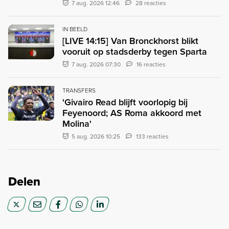
7 aug. 2026 12:46
28 reacties
IN BEELD
[LIVE 14:15] Van Bronckhorst blikt
vooruit op stadsderby tegen Sparta
7 aug. 2026 07:30
16 reacties
TRANSFERS
'Givairo Read blijft voorlopig bij
Feyenoord; AS Roma akkoord met
Molina'
5 aug. 2026 10:25
133 reacties
Delen