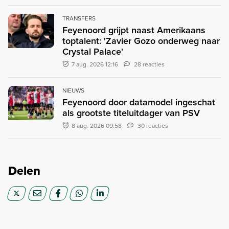
TRANSFERS
Feyenoord grijpt naast Amerikaans
toptalent: 'Zavier Gozo onderweg naar
Crystal Palace'
7 aug. 2026 12:16
28 reacties
NIEUWS
Feyenoord door datamodel ingeschat
als grootste titeluitdager van PSV
8 aug. 2026 09:58
30 reacties
Delen