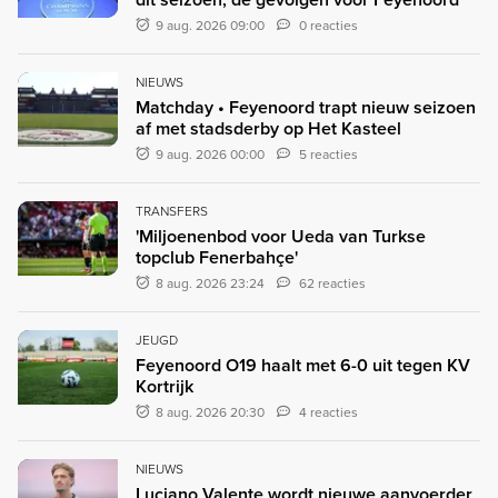
9 aug. 2026 09:00
0 reacties
NIEUWS
Matchday • Feyenoord trapt nieuw seizoen
af met stadsderby op Het Kasteel
9 aug. 2026 00:00
5 reacties
TRANSFERS
'Miljoenenbod voor Ueda van Turkse
topclub Fenerbahçe'
8 aug. 2026 23:24
62 reacties
JEUGD
Feyenoord O19 haalt met 6-0 uit tegen KV
Kortrijk
8 aug. 2026 20:30
4 reacties
NIEUWS
Luciano Valente wordt nieuwe aanvoerder