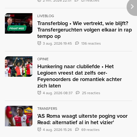
2 mrt. 2026 22:01
121 reacties
LIVEBLOG
Transferblog • Wie vertrekt, wie blijft?
Transfergeruchten volgen elkaar in rap
PRAAT MEE
tempo op
3 aug. 2026 19:45
136 reacties
OPINIE
Hunkering naar clubliefde • Het
Legioen vreest dat zelfs oer-
Feyenoorders de romantiek achter
zich laten
4 aug. 2026 08:37
25 reacties
TRANSFERS
'AS Roma waagt uiterste poging voor
Read: alternatief al in het vizier'
4 aug. 2026 15:26
69 reacties