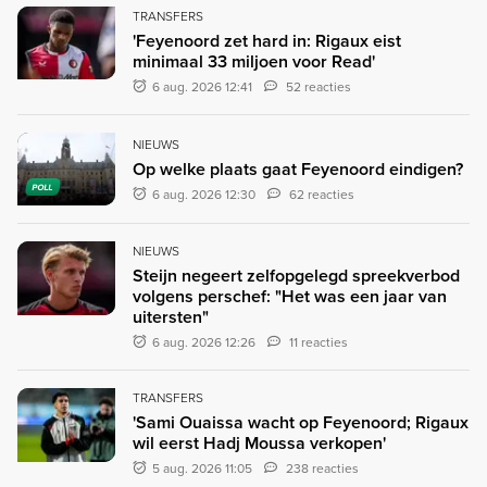
TRANSFERS
'Feyenoord zet hard in: Rigaux eist
minimaal 33 miljoen voor Read'
6 aug. 2026 12:41
52 reacties
NIEUWS
Op welke plaats gaat Feyenoord eindigen?
POLL
6 aug. 2026 12:30
62 reacties
NIEUWS
Steijn negeert zelfopgelegd spreekverbod
volgens perschef: "Het was een jaar van
uitersten"
6 aug. 2026 12:26
11 reacties
TRANSFERS
'Sami Ouaissa wacht op Feyenoord; Rigaux
wil eerst Hadj Moussa verkopen'
5 aug. 2026 11:05
238 reacties