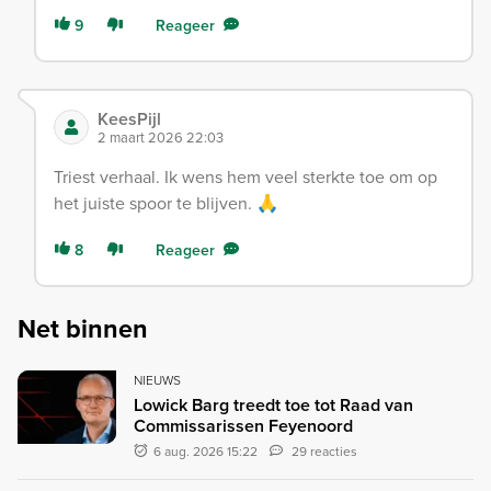
9
Reageer
KeesPijl
2 maart 2026 22:03
Triest verhaal. Ik wens hem veel sterkte toe om op
het juiste spoor te blijven. 🙏
8
Reageer
Net binnen
NIEUWS
Lowick Barg treedt toe tot Raad van
Commissarissen Feyenoord
6 aug. 2026 15:22
29 reacties