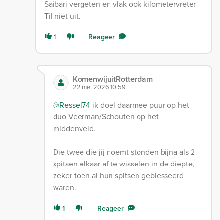
Saibari vergeten en vlak ook kilometervreter
Til niet uit.
1
Reageer
KomenwijuitRotterdam
22 mei 2026 10:59
@Ressel74
ik doel daarmee puur op het
duo Veerman/Schouten op het
middenveld.
Die twee die jij noemt stonden bijna als 2
spitsen elkaar af te wisselen in de diepte,
zeker toen al hun spitsen geblesseerd
waren.
1
Reageer