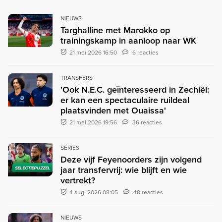
NIEUWS
Targhalline met Marokko op
trainingskamp in aanloop naar WK
21 mei 2026 16:50
6 reacties
TRANSFERS
'Ook N.E.C. geïnteresseerd in Zechiël:
er kan een spectaculaire ruildeal
plaatsvinden met Ouaissa'
21 mei 2026 19:56
36 reacties
SERIES
Deze vijf Feyenoorders zijn volgend
jaar transfervrij: wie blijft en wie
SELECTIEPUZZEL
vertrekt?
4 aug. 2026 08:05
48 reacties
NIEUWS