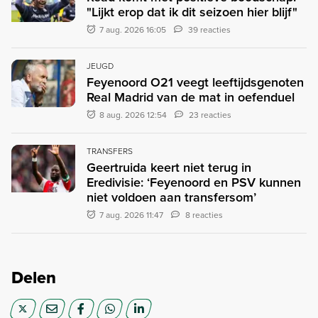
"Lijkt erop dat ik dit seizoen hier blijf"
7 aug. 2026 16:05
39 reacties
JEUGD
Feyenoord O21 veegt leeftijdsgenoten
Real Madrid van de mat in oefenduel
8 aug. 2026 12:54
23 reacties
TRANSFERS
Geertruida keert niet terug in
Eredivisie: ‘Feyenoord en PSV kunnen
niet voldoen aan transfersom’
7 aug. 2026 11:47
8 reacties
Delen