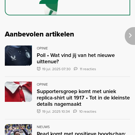
Aanbevolen artikelen
OPINIE
Poll • Wat vind jij van het nieuwe
uittenue?
19 jul. 2025 07:30
11 reacties
OPINIE
Supportersgroep komt met uniek
replica-shirt uit 1917 • Tot in de kleinste
details nagemaakt
19 jul. 2025 10:34
10 reacties
NIEUWS
Read komt met positieve boodschap: