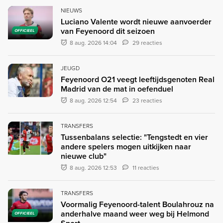
NIEUWS
Luciano Valente wordt nieuwe aanvoerder
van Feyenoord dit seizoen
OFFICIEEL
8 aug. 2026 14:04
29 reacties
JEUGD
Feyenoord O21 veegt leeftijdsgenoten Real
Madrid van de mat in oefenduel
8 aug. 2026 12:54
23 reacties
TRANSFERS
Tussenbalans selectie: "Tengstedt en vier
andere spelers mogen uitkijken naar
nieuwe club"
8 aug. 2026 12:53
11 reacties
TRANSFERS
Voormalig Feyenoord-talent Boulahrouz na
anderhalve maand weer weg bij Helmond
OFFICIEEL