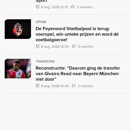
Sport
8 aug. 2026 12:31
2 reacties
OPINIE
De Feyenoord Voetbalpool is terug:
voorspel, win unieke prijzen en word dé
voetbalgoeroe!
8 aug. 2026 12:30
0 reacties
TRANSFERS
Reconstructie: “Daarom ging de transfer
van Givairo Read naar Bayern München
niet door”
8 aug. 2026 12:26
2 reacties