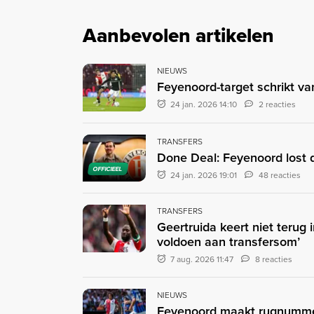
Aanbevolen artikelen
NIEUWS
Feyenoord-target schrikt van 
24 jan. 2026 14:10
2 reacties
TRANSFERS
Done Deal: Feyenoord lost 
OFFICIEEL
24 jan. 2026 19:01
48 reacties
TRANSFERS
Geertruida keert niet terug 
voldoen aan transfersom’
7 aug. 2026 11:47
8 reacties
NIEUWS
Feyenoord maakt rugnummer