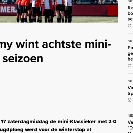
NI
Re
bo
se
y wint achtste mini-
NI
Pa
 seizoen
ge
he
NI
Va
Sp
NI
17 zaterdagmiddag de mini-Klassieker met 2-0
Va
"D
ugdploeg werd voor de winterstop al