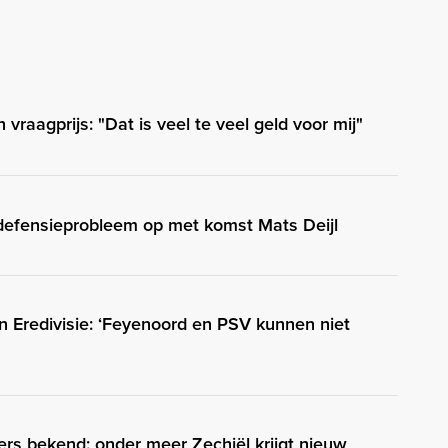
vraagprijs: "Dat is veel te veel geld voor mij"
defensieprobleem op met komst Mats Deijl
in Eredivisie: ‘Feyenoord en PSV kunnen niet
s bekend: onder meer Zechiël krijgt nieuw