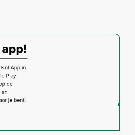
 app!
8.nl App in
le Play
 op de
s en
ar je bent!