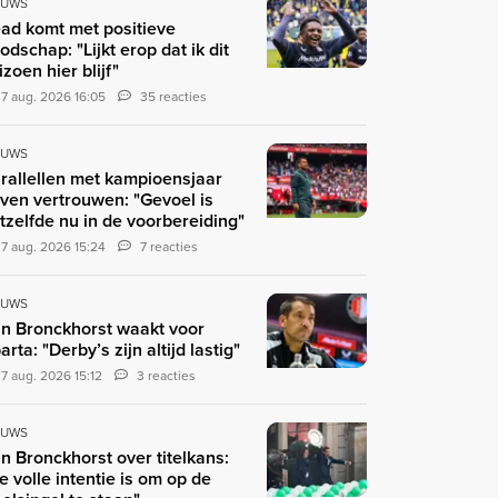
EUWS
ad komt met positieve
odschap: "Lijkt erop dat ik dit
izoen hier blijf"
7 aug. 2026 16:05
35 reacties
EUWS
rallellen met kampioensjaar
ven vertrouwen: "Gevoel is
tzelfde nu in de voorbereiding"
7 aug. 2026 15:24
7 reacties
EUWS
n Bronckhorst waakt voor
arta: "Derby’s zijn altijd lastig"
7 aug. 2026 15:12
3 reacties
EUWS
n Bronckhorst over titelkans:
e volle intentie is om op de