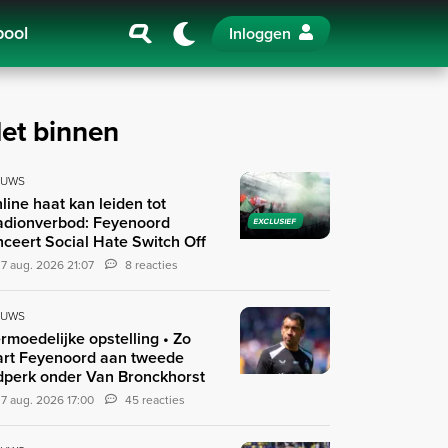
pool
Inloggen
et binnen
EUWS
line haat kan leiden tot
adionverbod: Feyenoord
EXCLUSIEF
nceert Social Hate Switch Off
7 aug. 2026 21:07
8 reacties
EUWS
rmoedelijke opstelling • Zo
art Feyenoord aan tweede
jdperk onder Van Bronckhorst
7 aug. 2026 17:00
45 reacties