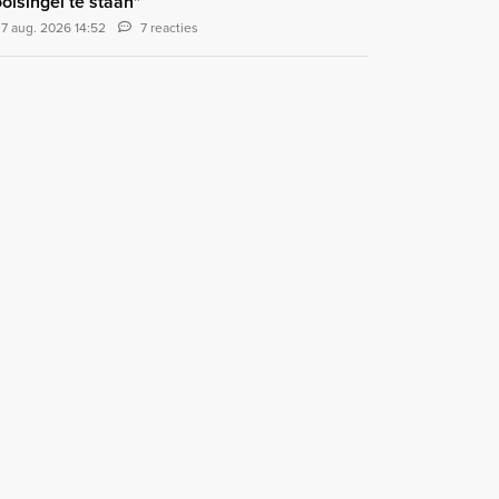
olsingel te staan"
7 aug. 2026 14:52
7 reacties