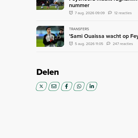
nummer
7 aug. 2026 09:09
12 reacties
TRANSFERS
'Sami Ouaissa wacht op Fey
5 aug. 2026 11:05
247 reacties
Delen