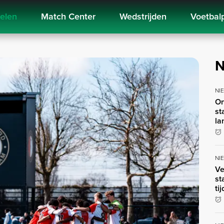
kelen
Match Center
Wedstrijden
Voetbal
N
NI
On
st
la
NI
Ve
st
ti