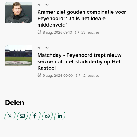
NIEUWS
Kramer ziet gouden combinatie voor
Feyenoord: ‘Dit is het ideale
middenveld’
8 aug. 2026 09:10
23 reacties
NIEUWS
Matchday • Feyenoord trapt nieuw
seizoen af met stadsderby op Het
Kasteel
9 aug. 2026 00:00
12 reacties
Delen