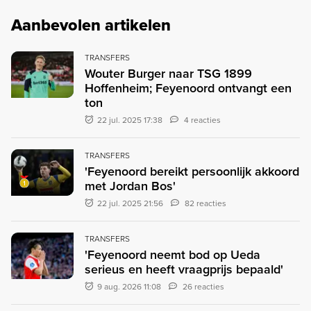
Aanbevolen artikelen
TRANSFERS
Wouter Burger naar TSG 1899
Hoffenheim; Feyenoord ontvangt een
ton
22 jul. 2025 17:38
4 reacties
TRANSFERS
'Feyenoord bereikt persoonlijk akkoord
met Jordan Bos'
22 jul. 2025 21:56
82 reacties
TRANSFERS
'Feyenoord neemt bod op Ueda
serieus en heeft vraagprijs bepaald'
9 aug. 2026 11:08
26 reacties