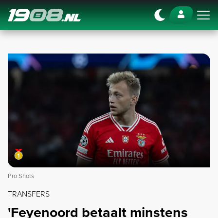
Navigation
Pro Shots
TRANSFERS
'Feyenoord betaalt minstens