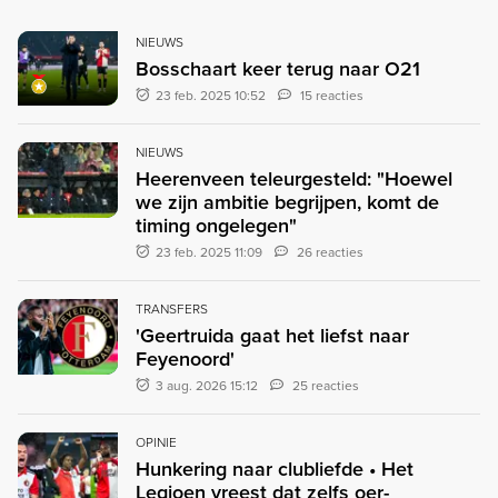
NIEUWS
Bosschaart keer terug naar O21
23 feb. 2025 10:52
15 reacties
NIEUWS
Heerenveen teleurgesteld: "Hoewel
we zijn ambitie begrijpen, komt de
timing ongelegen"
23 feb. 2025 11:09
26 reacties
TRANSFERS
'Geertruida gaat het liefst naar
Feyenoord'
3 aug. 2026 15:12
25 reacties
OPINIE
Hunkering naar clubliefde • Het
Legioen vreest dat zelfs oer-