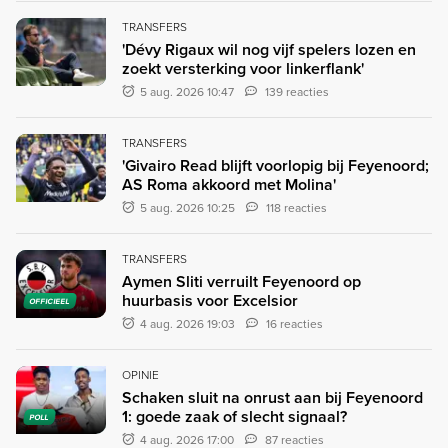
TRANSFERS
'Dévy Rigaux wil nog vijf spelers lozen en
zoekt versterking voor linkerflank'
5 aug. 2026 10:47
139 reacties
TRANSFERS
'Givairo Read blijft voorlopig bij Feyenoord;
AS Roma akkoord met Molina'
5 aug. 2026 10:25
118 reacties
TRANSFERS
Aymen Sliti verruilt Feyenoord op
huurbasis voor Excelsior
OFFICIEEL
4 aug. 2026 19:03
16 reacties
OPINIE
Schaken sluit na onrust aan bij Feyenoord
1: goede zaak of slecht signaal?
POLL
4 aug. 2026 17:00
87 reacties