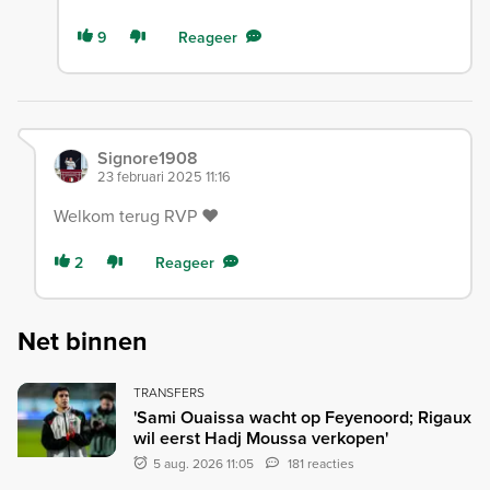
9
Reageer
Signore1908
23 februari 2025 11:16
Welkom terug RVP ❤️
2
Reageer
Net binnen
TRANSFERS
'Sami Ouaissa wacht op Feyenoord; Rigaux
wil eerst Hadj Moussa verkopen'
5 aug. 2026 11:05
181 reacties