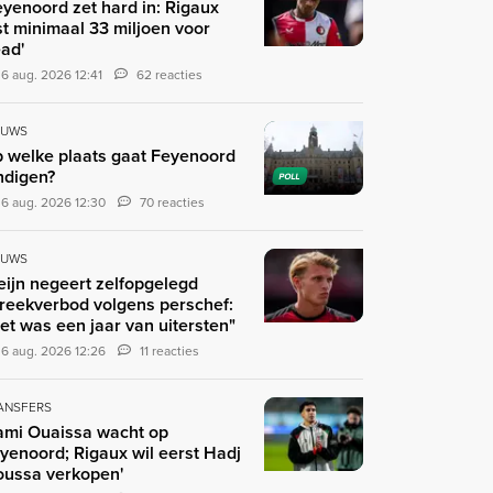
eyenoord zet hard in: Rigaux
st minimaal 33 miljoen voor
ad'
6 aug. 2026 12:41
62 reacties
EUWS
 welke plaats gaat Feyenoord
ndigen?
POLL
6 aug. 2026 12:30
70 reacties
EUWS
eijn negeert zelfopgelegd
reekverbod volgens perschef:
et was een jaar van uitersten"
6 aug. 2026 12:26
11 reacties
ANSFERS
ami Ouaissa wacht op
yenoord; Rigaux wil eerst Hadj
ussa verkopen'