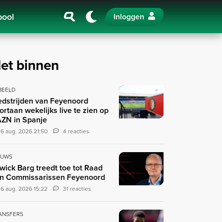
pool
Inloggen
et binnen
 BEELD
dstrijden van Feyenoord
ortaan wekelijks live te zien op
ZN in Spanje
6 aug. 2026 21:50
4 reacties
EUWS
wick Barg treedt toe tot Raad
n Commissarissen Feyenoord
6 aug. 2026 15:22
31 reacties
ANSFERS