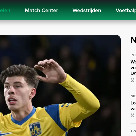
kelen
Match Center
Wedstrijden
Voetbal
N
IN
We
vo
DA
NI
Lo
va
TR