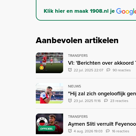
Klik hier en maak 1908.nl je
Aanbevolen artikelen
TRANSFERS
VI: 'Berichten over akkoord 
22 jul. 2025 22:07
90 reacties
NIEUWS
"Hij zal zich ongelooflijk g
23 jul. 2025 11:16
23 reacties
TRANSFERS
Aymen Sliti verruilt Feyenoo
OFFICIEEL
4 aug. 2026 19:03
16 reacties