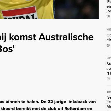
'F
ei
Re
NI
ij komst Australische
Op
ei
Bos'
NI
St
sp
"H
TR
'S
s binnen te halen. De 22-jarige linksback van
Fe
Mo
akkoord bereikt met de club uit Rotterdam en