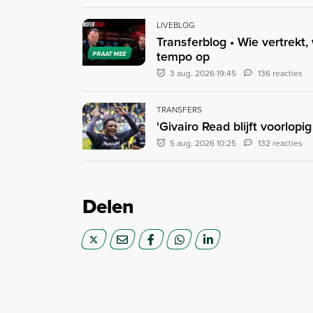
LIVEBLOG
Transferblog • Wie vertrekt,
tempo op
PRAAT MEE
3 aug. 2026 19:45
136 reacties
TRANSFERS
'Givairo Read blijft voorlop
5 aug. 2026 10:25
132 reacties
Delen