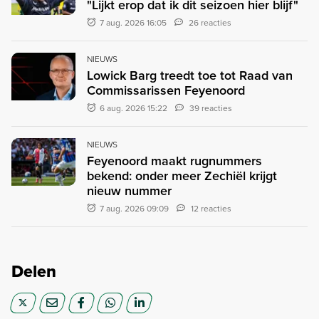
"Lijkt erop dat ik dit seizoen hier blijf"
7 aug. 2026 16:05
26 reacties
NIEUWS
Lowick Barg treedt toe tot Raad van
Commissarissen Feyenoord
6 aug. 2026 15:22
39 reacties
NIEUWS
Feyenoord maakt rugnummers
bekend: onder meer Zechiël krijgt
nieuw nummer
7 aug. 2026 09:09
12 reacties
Delen