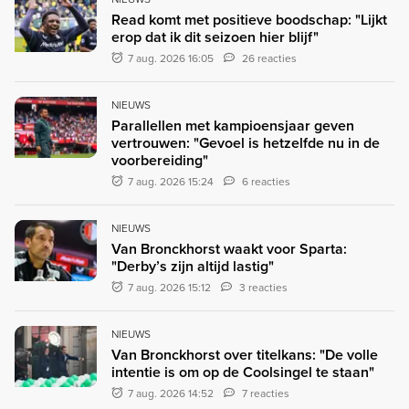
Read komt met positieve boodschap: "Lijkt
erop dat ik dit seizoen hier blijf"
7 aug. 2026 16:05
26 reacties
NIEUWS
Parallellen met kampioensjaar geven
vertrouwen: "Gevoel is hetzelfde nu in de
voorbereiding"
7 aug. 2026 15:24
6 reacties
NIEUWS
Van Bronckhorst waakt voor Sparta:
"Derby’s zijn altijd lastig"
7 aug. 2026 15:12
3 reacties
NIEUWS
Van Bronckhorst over titelkans: "De volle
intentie is om op de Coolsingel te staan"
7 aug. 2026 14:52
7 reacties