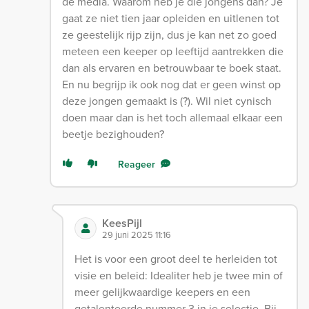
de media. Waarom heb je die jongens dan? Je
gaat ze niet tien jaar opleiden en uitlenen tot
ze geestelijk rijp zijn, dus je kan net zo goed
meteen een keeper op leeftijd aantrekken die
dan als ervaren en betrouwbaar te boek staat.
En nu begrijp ik ook nog dat er geen winst op
deze jongen gemaakt is (?). Wil niet cynisch
doen maar dan is het toch allemaal elkaar een
beetje bezighouden?
Reageer
KeesPijl
29 juni 2025 11:16
Het is voor een groot deel te herleiden tot
visie en beleid: Idealiter heb je twee min of
meer gelijkwaardige keepers en een
getalenteerde nummer 3 in je selectie. Bij