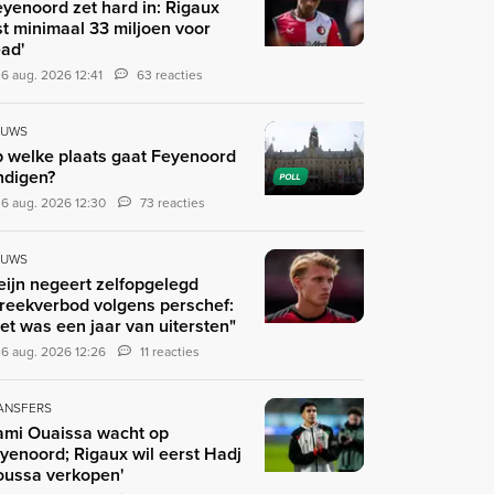
eyenoord zet hard in: Rigaux
st minimaal 33 miljoen voor
ad'
6 aug. 2026 12:41
63 reacties
EUWS
 welke plaats gaat Feyenoord
ndigen?
POLL
6 aug. 2026 12:30
73 reacties
EUWS
eijn negeert zelfopgelegd
reekverbod volgens perschef:
et was een jaar van uitersten"
6 aug. 2026 12:26
11 reacties
ANSFERS
ami Ouaissa wacht op
yenoord; Rigaux wil eerst Hadj
ussa verkopen'