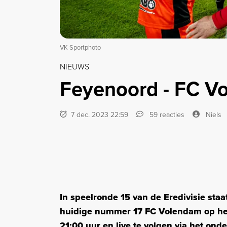
VK Sportphoto
NIEUWS
Feyenoord - FC Vo
7 dec. 2023 22:59
59 reacties
Niels
In speelronde 15 van de Eredivisie sta
huidige nummer 17 FC Volendam op het
21:00 uur en live te volgen via het ond