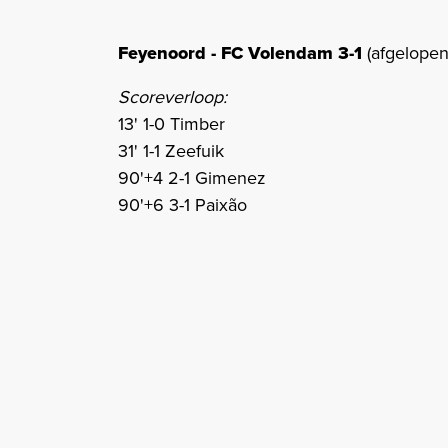
Feyenoord - FC Volendam 3-1
(afgelopen
Scoreverloop:
13' 1-0 Timber
31' 1-1 Zeefuik
90'+4 2-1 Gimenez
90'+6 3-1 Paixão