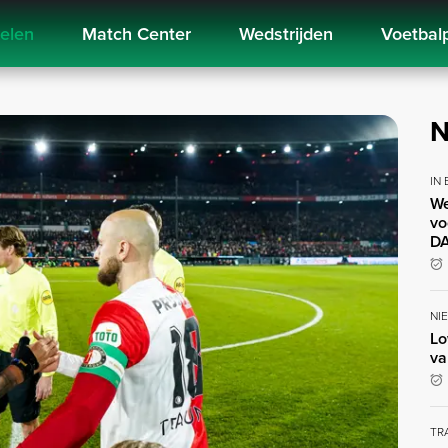
kelen
Match Center
Wedstrijden
Voetbal
N
IN
We
vo
DA
NI
Lo
va
TR