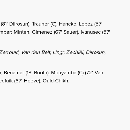
 (81' Dilrosun), Trauner (C), Hancko, Lopez (57'
Timber; Minteh, Gimenez (67' Sauer), Ivanusec (57'
errouki, Van den Belt, Lingr, Zechiël, Dilrosun,
, Benamar (18' Booth), Mbuyamba (C) (72' Van
 Zeefuik (67' Hoeve), Ould-Chikh.