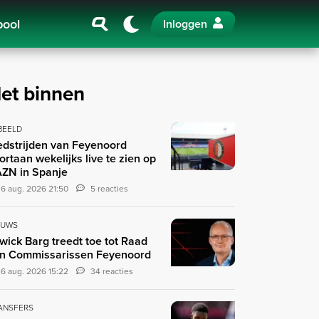
pool
Inloggen
et binnen
 BEELD
dstrijden van Feyenoord
ortaan wekelijks live te zien op
ZN in Spanje
6 aug. 2026 21:50
5 reacties
EUWS
wick Barg treedt toe tot Raad
n Commissarissen Feyenoord
6 aug. 2026 15:22
34 reacties
ANSFERS