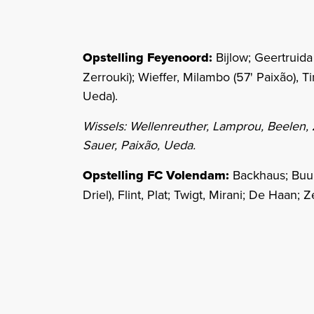
Opstelling Feyenoord:
Bijlow; Geertruida
Zerrouki); Wieffer, Milambo (57' Paixão), 
Ueda).
Wissels: Wellenreuther, Lamprou, Beelen, Z
Sauer, Paixão, Ueda.
Opstelling FC Volendam:
Backhaus; Buur
Driel), Flint, Plat; Twigt, Mirani; De Haan;