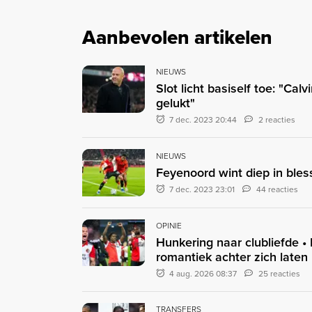
Aanbevolen artikelen
NIEUWS
Slot licht basiself toe: "Cal
gelukt"
7 dec. 2023 20:44
2 reacties
NIEUWS
Feyenoord wint diep in ble
7 dec. 2023 23:01
44 reacties
OPINIE
Hunkering naar clubliefde •
romantiek achter zich laten
4 aug. 2026 08:37
25 reacties
TRANSFERS