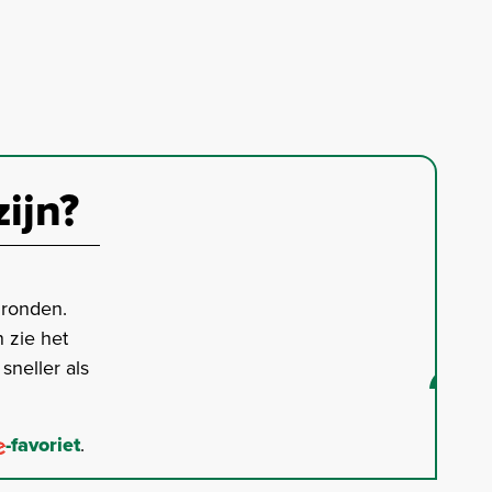
zijn?
gronden.
 zie het
neller als
-favoriet
.