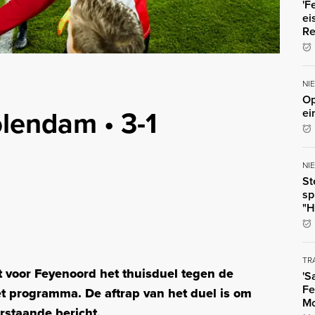
'F
ei
Re
NI
Op
lendam • 3-1
ei
NI
St
sp
"H
TR
at voor Feyenoord het thuisduel tegen de
'S
Fe
 programma. De aftrap van het duel is om
Mo
erstaande bericht.