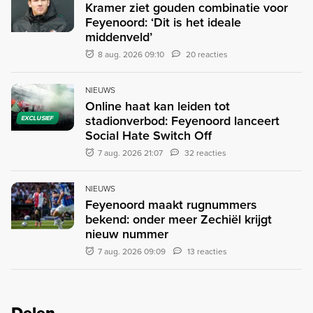
Kramer ziet gouden combinatie voor
Feyenoord: ‘Dit is het ideale
middenveld’
8 aug. 2026 09:10
20 reacties
NIEUWS
Online haat kan leiden tot
stadionverbod: Feyenoord lanceert
EXCLUSIEF
Social Hate Switch Off
7 aug. 2026 21:07
32 reacties
NIEUWS
Feyenoord maakt rugnummers
bekend: onder meer Zechiël krijgt
nieuw nummer
7 aug. 2026 09:09
13 reacties
Delen