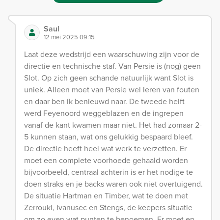
Saul
12 mei 2025 09:15
Laat deze wedstrijd een waarschuwing zijn voor de
directie en technische staf. Van Persie is (nog) geen
Slot. Op zich geen schande natuurlijk want Slot is
uniek. Alleen moet van Persie wel leren van fouten
en daar ben ik benieuwd naar. De tweede helft
werd Feyenoord weggeblazen en de ingrepen
vanaf de kant kwamen maar niet. Het had zomaar 2-
5 kunnen staan, wat ons gelukkig bespaard bleef.
De directie heeft heel wat werk te verzetten. Er
moet een complete voorhoede gehaald worden
bijvoorbeeld, centraal achterin is er het nodige te
doen straks en je backs waren ook niet overtuigend.
De situatie Hartman en Timber, wat te doen met
Zerrouki, Ivanusec en Stengs, de keepers situatie
om zo even wat punten te benoemen. Er moet en