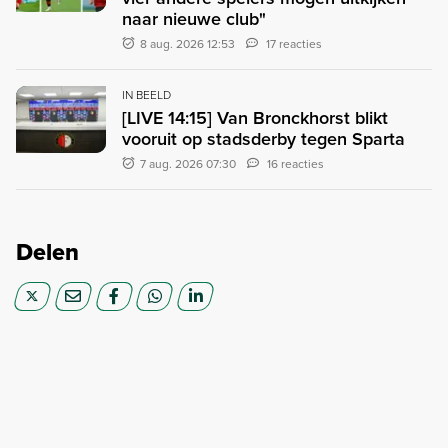
naar nieuwe club"
8 aug. 2026 12:53
17 reacties
IN BEELD
[LIVE 14:15] Van Bronckhorst blikt
vooruit op stadsderby tegen Sparta
7 aug. 2026 07:30
16 reacties
Delen