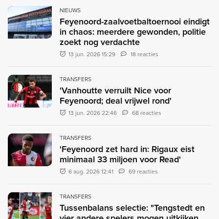
NIEUWS
Feyenoord-zaalvoetbaltoernooi eindigt
in chaos: meerdere gewonden, politie
zoekt nog verdachte
13 jun. 2026 15:29
18 reacties
TRANSFERS
'Vanhoutte verruilt Nice voor
Feyenoord; deal vrijwel rond'
13 jun. 2026 22:46
68 reacties
TRANSFERS
'Feyenoord zet hard in: Rigaux eist
minimaal 33 miljoen voor Read'
6 aug. 2026 12:41
69 reacties
TRANSFERS
Tussenbalans selectie: "Tengstedt en
vier andere spelers mogen uitkijken