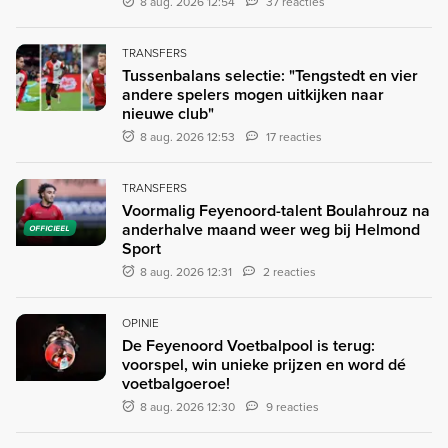
8 aug. 2026 12:54
37 reacties
TRANSFERS
Tussenbalans selectie: "Tengstedt en vier
andere spelers mogen uitkijken naar
nieuwe club"
8 aug. 2026 12:53
17 reacties
TRANSFERS
Voormalig Feyenoord-talent Boulahrouz na
anderhalve maand weer weg bij Helmond
OFFICIEEL
Sport
8 aug. 2026 12:31
2 reacties
OPINIE
De Feyenoord Voetbalpool is terug:
voorspel, win unieke prijzen en word dé
voetbalgoeroe!
8 aug. 2026 12:30
9 reacties