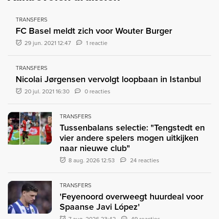
TRANSFERS
FC Basel meldt zich voor Wouter Burger
29 jun. 2021 12:47
1 reactie
TRANSFERS
Nicolai Jørgensen vervolgt loopbaan in Istanbul
20 jul. 2021 16:30
0 reacties
TRANSFERS
Tussenbalans selectie: "Tengstedt en
vier andere spelers mogen uitkijken
naar nieuwe club"
8 aug. 2026 12:53
24 reacties
TRANSFERS
'Feyenoord overweegt huurdeal voor
Spaanse Javi López'
7 aug. 2026 23:42
49 reacties