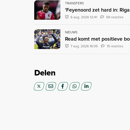
TRANSFERS
'Feyenoord zet hard in: Rig
6 aug. 2026 12:41
69 reacties
NIEUWS
Read komt met positieve bood
7 aug. 2026 16:05
15 reacties
Delen