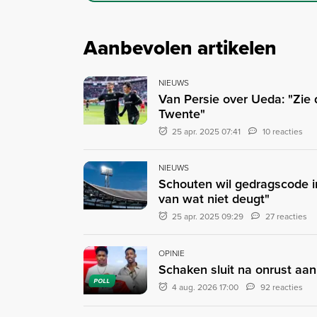
Aanbevolen artikelen
NIEUWS
Van Persie over Ueda: "Zie 
Twente"
25 apr. 2025 07:41
10 reacties
NIEUWS
Schouten wil gedragscode i
van wat niet deugt"
25 apr. 2025 09:29
27 reacties
OPINIE
Schaken sluit na onrust aan
POLL
4 aug. 2026 17:00
92 reacties