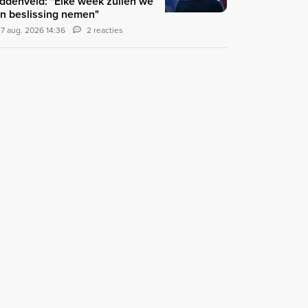
ddenveld: "Elke week zullen we
n beslissing nemen"
7 aug. 2026 14:36
2 reacties