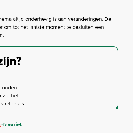
hema altijd onderhevig is aan veranderingen. De
or om tot het laatste moment te besluiten een
n.
zijn?
gronden.
 zie het
neller als
-favoriet
.