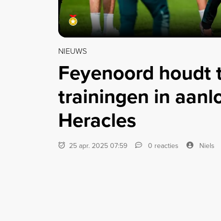
NIEUWS
Feyenoord houdt 
trainingen in aan
Heracles
25 apr. 2025 07:59
0 reacties
Niels