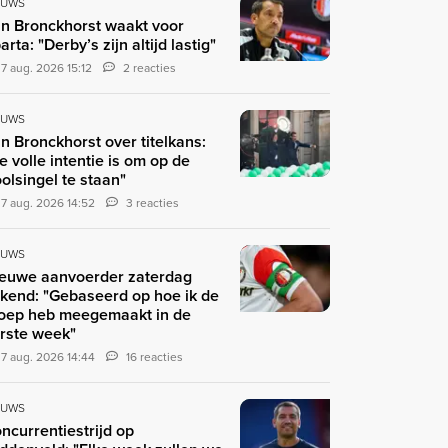
EUWS
n Bronckhorst waakt voor
arta: "Derby’s zijn altijd lastig"
7 aug. 2026 15:12
2 reacties
EUWS
n Bronckhorst over titelkans:
e volle intentie is om op de
olsingel te staan"
7 aug. 2026 14:52
3 reacties
EUWS
euwe aanvoerder zaterdag
kend: "Gebaseerd op hoe ik de
oep heb meegemaakt in de
rste week"
7 aug. 2026 14:44
16 reacties
EUWS
ncurrentiestrijd op