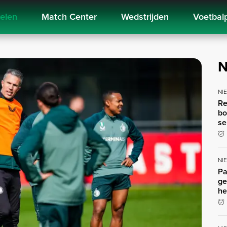
kelen
Match Center
Wedstrijden
Voetbal
N
NI
Re
bo
se
NI
Pa
ge
he