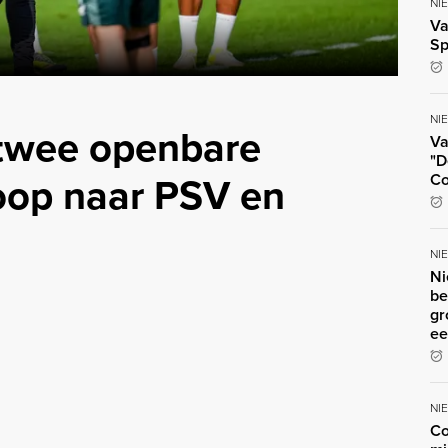
NI
Va
Sp
NI
twee openbare
Va
"D
loop naar PSV en
Co
NI
Ni
be
gr
ee
NI
Co