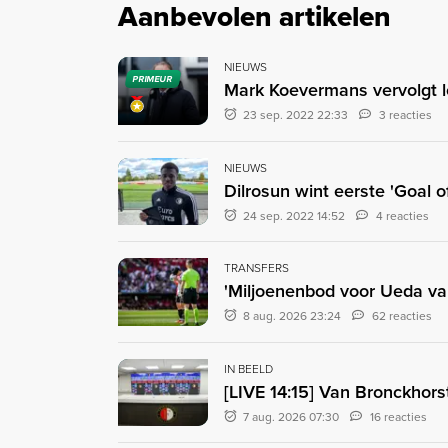
Aanbevolen artikelen
NIEUWS
PRIMEUR
Mark Koevermans vervolgt l
23 sep. 2022 22:33
3 reacties
NIEUWS
Dilrosun wint eerste 'Goal 
24 sep. 2022 14:52
4 reacties
TRANSFERS
'Miljoenenbod voor Ueda va
8 aug. 2026 23:24
62 reacties
IN BEELD
[LIVE 14:15] Van Bronckhors
7 aug. 2026 07:30
16 reacties