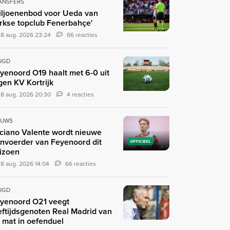
ANSFERS
iljoenenbod voor Ueda van
rkse topclub Fenerbahçe'
8 aug. 2026 23:24
66 reacties
UGD
yenoord O19 haalt met 6-0 uit
gen KV Kortrijk
8 aug. 2026 20:30
4 reacties
EUWS
ciano Valente wordt nieuwe
nvoerder van Feyenoord dit
OFFICIEEL
izoen
8 aug. 2026 14:04
66 reacties
UGD
yenoord O21 veegt
eftijdsgenoten Real Madrid van
 mat in oefenduel