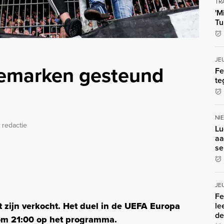
TR
'M
Tu
JE
emarken gesteund
Fe
te
NI
 redactie
Lu
aa
se
JE
Fe
t zijn verkocht. Het duel in de UEFA Europa
le
de
 om 21:00 op het programma.