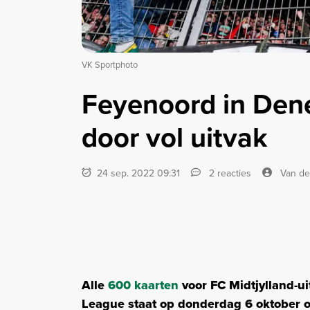
VK Sportphoto
Feyenoord in Den
door vol uitvak
24 sep. 2022 09:31
2 reacties
Van de
Alle
600 kaarten
voor FC Midtjylland-ui
League staat op donderdag 6 oktober