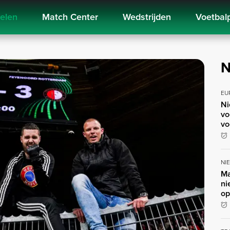
kelen
Match Center
Wedstrijden
Voetbal
N
EU
Ni
vo
vo
NI
Ma
ni
op