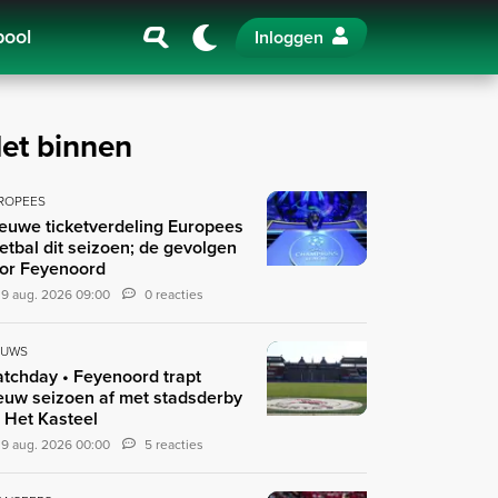
pool
Inloggen
et binnen
ROPEES
euwe ticketverdeling Europees
etbal dit seizoen; de gevolgen
or Feyenoord
9 aug. 2026 09:00
0 reacties
EUWS
tchday • Feyenoord trapt
euw seizoen af met stadsderby
 Het Kasteel
9 aug. 2026 00:00
5 reacties