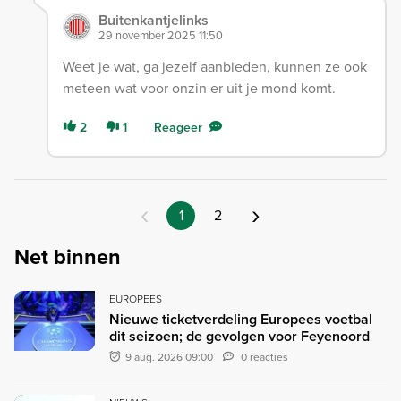
Buitenkantjelinks
29 november 2025 11:50
Weet je wat, ga jezelf aanbieden, kunnen ze ook
meteen wat voor onzin er uit je mond komt.
2
1
Reageer
‹
›
1
2
Net binnen
EUROPEES
Nieuwe ticketverdeling Europees voetbal
dit seizoen; de gevolgen voor Feyenoord
9 aug. 2026 09:00
0 reacties