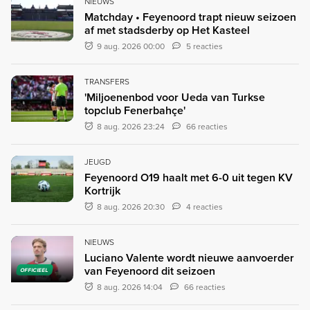
NIEUWS
Matchday • Feyenoord trapt nieuw seizoen
af met stadsderby op Het Kasteel
9 aug. 2026 00:00
5 reacties
TRANSFERS
'Miljoenenbod voor Ueda van Turkse
topclub Fenerbahçe'
8 aug. 2026 23:24
66 reacties
JEUGD
Feyenoord O19 haalt met 6-0 uit tegen KV
Kortrijk
8 aug. 2026 20:30
4 reacties
NIEUWS
Luciano Valente wordt nieuwe aanvoerder
van Feyenoord dit seizoen
OFFICIEEL
8 aug. 2026 14:04
66 reacties