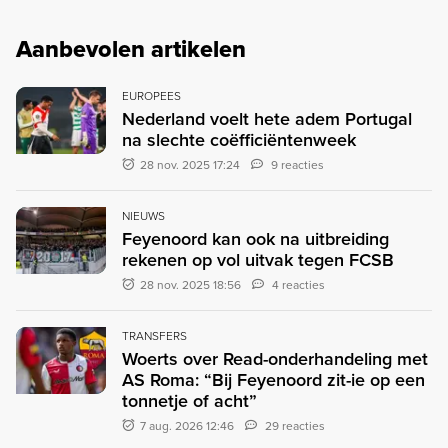
Aanbevolen artikelen
EUROPEES
Nederland voelt hete adem Portugal
na slechte coëfficiëntenweek
28 nov. 2025 17:24
9 reacties
NIEUWS
Feyenoord kan ook na uitbreiding
rekenen op vol uitvak tegen FCSB
28 nov. 2025 18:56
4 reacties
TRANSFERS
Woerts over Read-onderhandeling met
AS Roma: “Bij Feyenoord zit-ie op een
tonnetje of acht”
7 aug. 2026 12:46
29 reacties