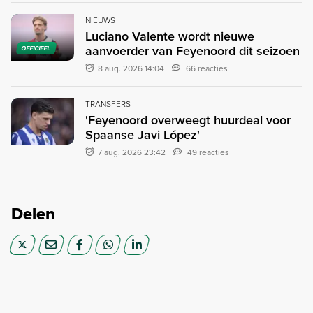
NIEUWS
Luciano Valente wordt nieuwe
aanvoerder van Feyenoord dit seizoen
OFFICIEEL
8 aug. 2026 14:04
66 reacties
TRANSFERS
'Feyenoord overweegt huurdeal voor
Spaanse Javi López'
7 aug. 2026 23:42
49 reacties
Delen