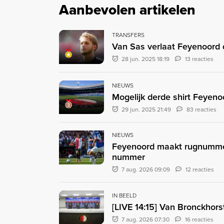
Aanbevolen artikelen
TRANSFERS
Van Sas verlaat Feyenoord 
28 jun. 2025 18:19
13 reacties
NIEUWS
Mogelijk derde shirt Feyenoo
29 jun. 2025 21:49
83 reacties
NIEUWS
Feyenoord maakt rugnummer
nummer
7 aug. 2026 09:09
12 reacties
IN BEELD
[LIVE 14:15] Van Bronckhors
7 aug. 2026 07:30
16 reacties