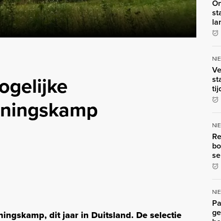
On
st
la
NI
Ve
ogelijke
st
ti
ainingskamp
NI
Re
bo
se
NI
Pa
ge
ingskamp, dit jaar in Duitsland. De selectie