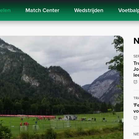
kelen
Match Center
Wedstrijden
Voetbal
N
SE
Tr
Jo
le
TR
'F
vo
NI