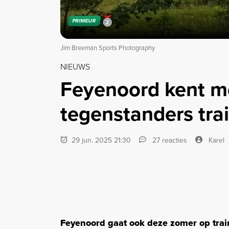
PRIMEUR
Jim Breeman Sports Photography
NIEUWS
Feyenoord kent m
tegenstanders tr
29 jun. 2025 21:30
27 reacties
Karel
Feyenoord gaat ook deze zomer op train