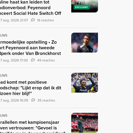
line haat kan leiden tot
adionverbod: Feyenoord
EXCLUSIEF
nceert Social Hate Switch Off
7 aug. 2026 21:07
16 reacties
EUWS
rmoedelijke opstelling • Zo
art Feyenoord aan tweede
jdperk onder Van Bronckhorst
7 aug. 2026 17:00
49 reacties
EUWS
ad komt met positieve
odschap: "Lijkt erop dat ik dit
izoen hier blijf"
7 aug. 2026 16:05
35 reacties
EUWS
rallellen met kampioensjaar
ven vertrouwen: "Gevoel is