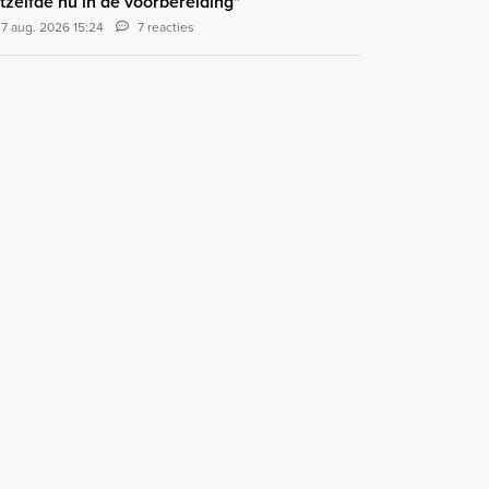
tzelfde nu in de voorbereiding"
7 aug. 2026 15:24
7 reacties