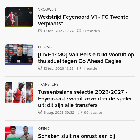
VROUWEN
Wedstrijd Feyenoord V1 - FC Twente
verplaatst
13 feb. 2026 12:24
0 reacties
NIEUWS
[LIVE 14:30] Van Persie blikt vooruit op
thuisduel tegen Go Ahead Eagles
13 feb. 2026 13:28
1 reactie
TRANSFERS
Tussenbalans selectie 2026/2027 •
Feyenoord zwaait zeventiende speler
uit; dit zijn alle transfers
3 aug. 2026 09:32
90 reacties
OPINIE
Schaken sluit na onrust aan bij