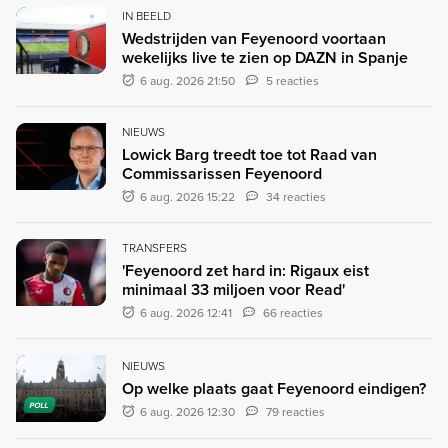
IN BEELD
Wedstrijden van Feyenoord voortaan
wekelijks live te zien op DAZN in Spanje
6 aug. 2026 21:50
5 reacties
NIEUWS
Lowick Barg treedt toe tot Raad van
Commissarissen Feyenoord
6 aug. 2026 15:22
34 reacties
TRANSFERS
'Feyenoord zet hard in: Rigaux eist
minimaal 33 miljoen voor Read'
6 aug. 2026 12:41
66 reacties
NIEUWS
Op welke plaats gaat Feyenoord eindigen?
POLL
6 aug. 2026 12:30
79 reacties