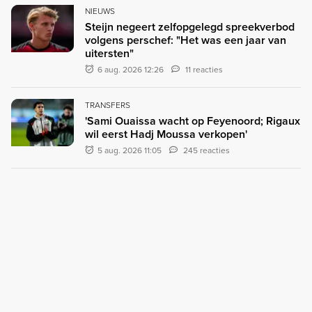
NIEUWS
Steijn negeert zelfopgelegd spreekverbod
volgens perschef: "Het was een jaar van
uitersten"
6 aug. 2026 12:26
11 reacties
TRANSFERS
'Sami Ouaissa wacht op Feyenoord; Rigaux
wil eerst Hadj Moussa verkopen'
5 aug. 2026 11:05
245 reacties