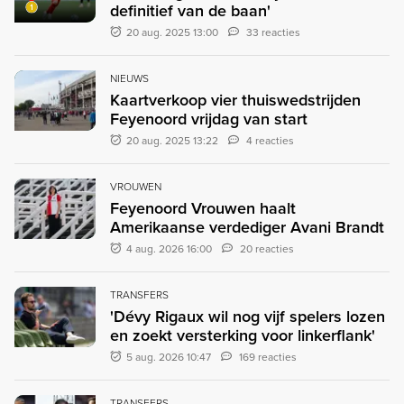
definitief van de baan'
20 aug. 2025 13:00
33 reacties
NIEUWS
Kaartverkoop vier thuiswedstrijden
Feyenoord vrijdag van start
20 aug. 2025 13:22
4 reacties
VROUWEN
Feyenoord Vrouwen haalt
Amerikaanse verdediger Avani Brandt
4 aug. 2026 16:00
20 reacties
TRANSFERS
'Dévy Rigaux wil nog vijf spelers lozen
en zoekt versterking voor linkerflank'
5 aug. 2026 10:47
169 reacties
TRANSFERS