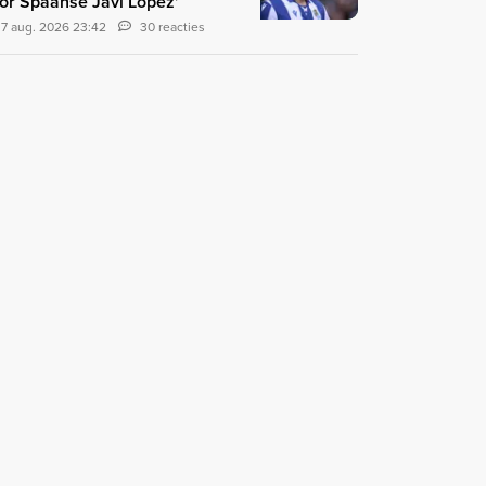
or Spaanse Javi López'
7 aug. 2026 23:42
30 reacties