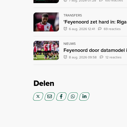
7 aug. 2026 07:28
100 reacties
TRANSFERS
'Feyenoord zet hard in: Rig
6 aug. 2026 12:41
69 reacties
NIEUWS
Feyenoord door datamodel i
8 aug. 2026 09:58
12 reacties
Delen