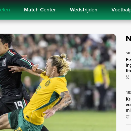
kelen
Match Center
Wedstrijden
Voetbal
N
NI
Fe
in
ti
NI
Kr
vo
mi