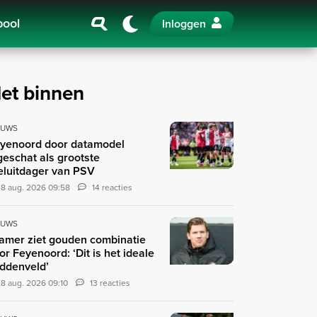
pool
Inloggen
et binnen
EUWS
yenoord door datamodel
geschat als grootste
teluitdager van PSV
8 aug. 2026 09:58
14 reacties
EUWS
amer ziet gouden combinatie
or Feyenoord: ‘Dit is het ideale
ddenveld’
8 aug. 2026 09:10
13 reacties