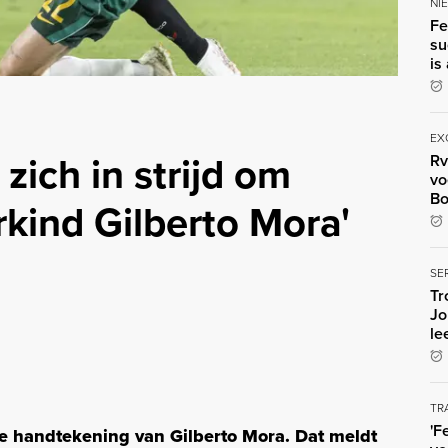
NI
Fe
su
is
EX
ich in strijd om
Rv
vo
Bo
kind Gilberto Mora'
SE
Tr
Jo
le
TR
'F
de handtekening van Gilberto Mora. Dat meldt