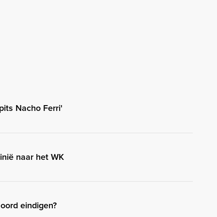
its Nacho Ferri'
inië naar het WK
oord eindigen?