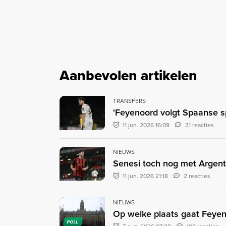
Aanbevolen artikelen
TRANSFERS
'Feyenoord volgt Spaanse sp
11 jun. 2026 16:09
31 reacties
NIEUWS
Senesi toch nog met Argent
11 jun. 2026 21:18
2 reacties
NIEUWS
Op welke plaats gaat Feyen
POLL