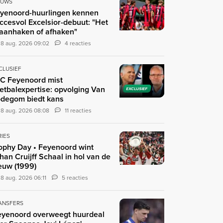
EUWS
yenoord-huurlingen kennen
ccesvol Excelsior-debuut: "Het
 aanhaken of afhaken"
8 aug. 2026 09:02
4 reacties
CLUSIEF
C Feyenoord mist
etbalexpertise: opvolging Van
EXCLUSIEF
degom biedt kans
8 aug. 2026 08:08
11 reacties
RIES
ophy Day • Feyenoord wint
han Cruijff Schaal in hol van de
euw (1999)
8 aug. 2026 06:11
5 reacties
ANSFERS
eyenoord overweegt huurdeal