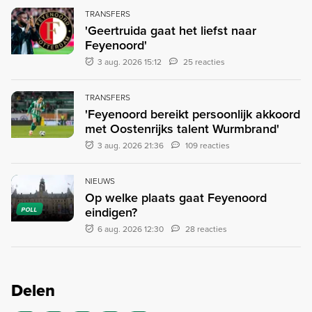
TRANSFERS
'Geertruida gaat het liefst naar
Feyenoord'
3 aug. 2026 15:12
25 reacties
TRANSFERS
'Feyenoord bereikt persoonlijk akkoord
met Oostenrijks talent Wurmbrand'
3 aug. 2026 21:36
109 reacties
NIEUWS
Op welke plaats gaat Feyenoord
eindigen?
POLL
6 aug. 2026 12:30
28 reacties
Delen