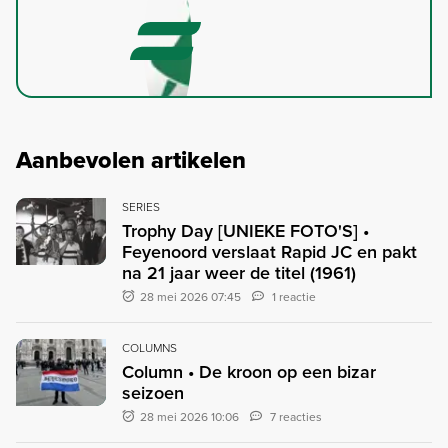
Aanbevolen artikelen
SERIES
Trophy Day [UNIEKE FOTO'S] •
Feyenoord verslaat Rapid JC en pakt
na 21 jaar weer de titel (1961)
28 mei 2026 07:45
1 reactie
COLUMNS
Column • De kroon op een bizar
seizoen
28 mei 2026 10:06
7 reacties