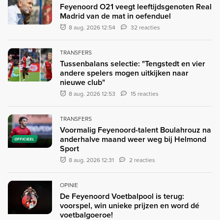
Feyenoord O21 veegt leeftijdsgenoten Real
Madrid van de mat in oefenduel
8 aug. 2026 12:54
32 reacties
TRANSFERS
Tussenbalans selectie: "Tengstedt en vier
andere spelers mogen uitkijken naar
nieuwe club"
8 aug. 2026 12:53
15 reacties
TRANSFERS
Voormalig Feyenoord-talent Boulahrouz na
anderhalve maand weer weg bij Helmond
OFFICIEEL
Sport
8 aug. 2026 12:31
2 reacties
OPINIE
De Feyenoord Voetbalpool is terug:
voorspel, win unieke prijzen en word dé
voetbalgoeroe!