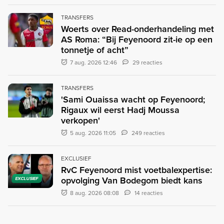
TRANSFERS
Woerts over Read-onderhandeling met
AS Roma: “Bij Feyenoord zit-ie op een
tonnetje of acht”
7 aug. 2026 12:46
29 reacties
TRANSFERS
'Sami Ouaissa wacht op Feyenoord;
Rigaux wil eerst Hadj Moussa
verkopen'
5 aug. 2026 11:05
249 reacties
EXCLUSIEF
RvC Feyenoord mist voetbalexpertise:
opvolging Van Bodegom biedt kans
EXCLUSIEF
8 aug. 2026 08:08
14 reacties