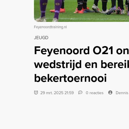
Feyenoordtraining.nl
JEUGD
Feyenoord O21 on
wedstrijd en berei
bekertoernooi
29 mrt. 2025 21:59
0 reacties
Dennis