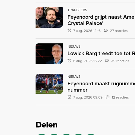
TRANSFERS
Feyenoord grijpt naast Ame
Crystal Palace'
7 aug. 2026 12:16
27 reacties
NIEUWS
Lowick Barg treedt toe tot
6 aug. 2026 15:22
39 reacties
NIEUWS
Feyenoord maakt rugnummer
nummer
7 aug. 2026 09:09
12 reacties
Delen