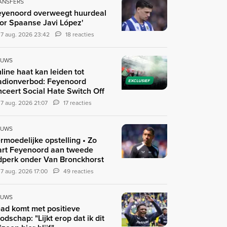
ANSFERS
eyenoord overweegt huurdeal
or Spaanse Javi López'
7 aug. 2026 23:42
18 reacties
EUWS
line haat kan leiden tot
adionverbod: Feyenoord
EXCLUSIEF
nceert Social Hate Switch Off
7 aug. 2026 21:07
17 reacties
EUWS
rmoedelijke opstelling • Zo
art Feyenoord aan tweede
jdperk onder Van Bronckhorst
7 aug. 2026 17:00
49 reacties
EUWS
ad komt met positieve
odschap: "Lijkt erop dat ik dit