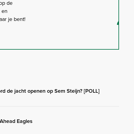
 op de
s en
ar je bent!
d de jacht openen op Sem Steijn? [POLL]
 Ahead Eagles