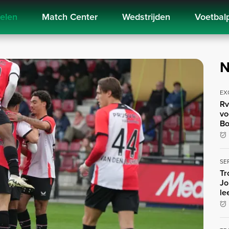
kelen
Match Center
Wedstrijden
Voetbal
N
EX
Rv
vo
Bo
SE
Tr
Jo
le