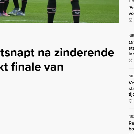
TR
'F
vo
NI
On
tsnapt na zinderende
st
la
kt finale van
NI
Ve
st
ti
NI
Re
bo