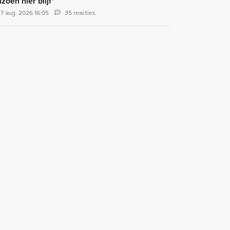
izoen hier blijf"
7 aug. 2026 16:05
35 reacties