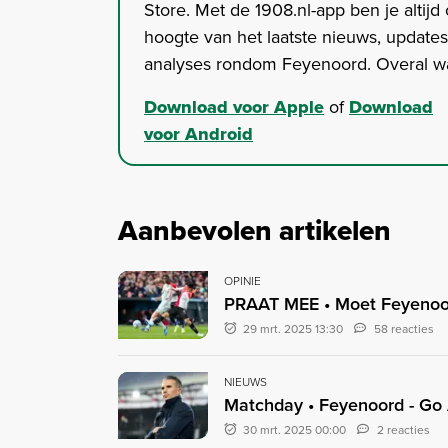
Store. Met de 1908.nl-app ben je altijd
hoogte van het laatste nieuws, update
analyses rondom Feyenoord. Overal wa
Download voor Apple
of
Download
voor Android
Aanbevolen artikelen
OPINIE
PRAAT MEE • Moet Feyenoor
29 mrt. 2025 13:30
58 reacties
NIEUWS
Matchday • Feyenoord - Go
30 mrt. 2025 00:00
2 reacties