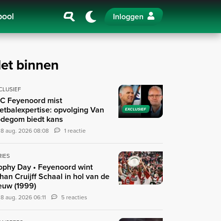
pool
Inloggen
et binnen
CLUSIEF
C Feyenoord mist
etbalexpertise: opvolging Van
EXCLUSIEF
degom biedt kans
8 aug. 2026 08:08
1 reactie
RIES
ophy Day • Feyenoord wint
han Cruijff Schaal in hol van de
euw (1999)
8 aug. 2026 06:11
5 reacties