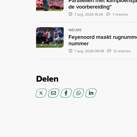
Parallellen met kampioensja
de voorbereiding"
7 aug. 2026 15:24
7 reacties
NIEUWS
Feyenoord maakt rugnummer
nummer
7 aug. 2026 09:09
12 reacties
Delen