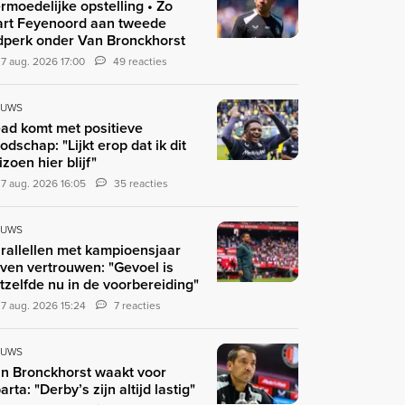
rmoedelijke opstelling • Zo
art Feyenoord aan tweede
jdperk onder Van Bronckhorst
7 aug. 2026 17:00
49 reacties
EUWS
ad komt met positieve
odschap: "Lijkt erop dat ik dit
izoen hier blijf"
7 aug. 2026 16:05
35 reacties
EUWS
rallellen met kampioensjaar
ven vertrouwen: "Gevoel is
tzelfde nu in de voorbereiding"
7 aug. 2026 15:24
7 reacties
EUWS
n Bronckhorst waakt voor
arta: "Derby’s zijn altijd lastig"