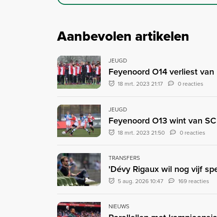
Aanbevolen artikelen
JEUGD
Feyenoord O14 verliest van 
18 mrt. 2023 21:17
0 reacties
JEUGD
Feyenoord O13 wint van SC
18 mrt. 2023 21:50
0 reacties
TRANSFERS
'Dévy Rigaux wil nog vijf sp
5 aug. 2026 10:47
169 reacties
NIEUWS