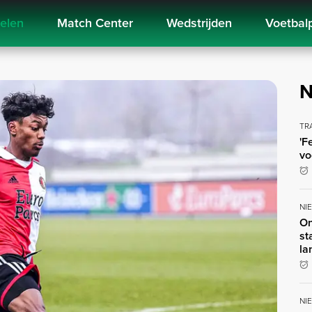
kelen
Match Center
Wedstrijden
Voetbal
N
TR
'F
vo
NI
On
st
la
NI