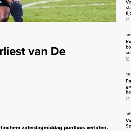
Ve
st
ti
NI
Re
liest van De
bo
se
NI
Pa
ge
he
NI
Va
Sp
tinchem zaterdagmiddag puntloos verlaten.