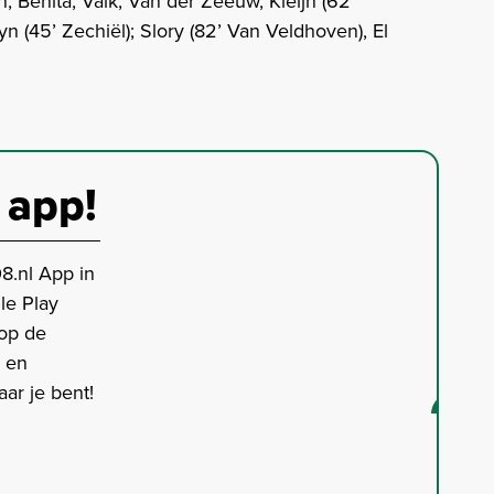
; Benita, Valk, Van der Zeeuw, Kleijn (62’
n (45’ Zechiël); Slory (82’ Van Veldhoven), El
 app!
8.nl App in
le Play
 op de
s en
ar je bent!