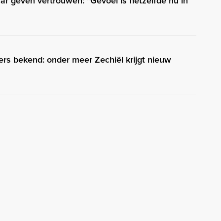
ar geven vertrouwen: "Gevoel is hetzelfde nu in
s bekend: onder meer Zechiël krijgt nieuw