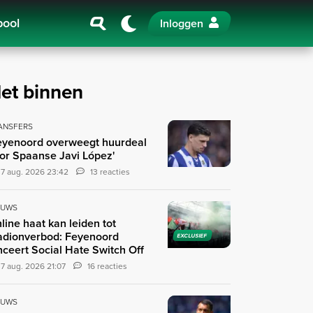
pool
Inloggen
et binnen
ANSFERS
eyenoord overweegt huurdeal
or Spaanse Javi López'
7 aug. 2026 23:42
13 reacties
EUWS
line haat kan leiden tot
adionverbod: Feyenoord
EXCLUSIEF
nceert Social Hate Switch Off
7 aug. 2026 21:07
16 reacties
EUWS