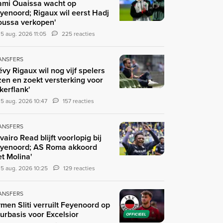
ami Ouaissa wacht op
yenoord; Rigaux wil eerst Hadj
ussa verkopen'
5 aug. 2026 11:05
225 reacties
ANSFERS
évy Rigaux wil nog vijf spelers
zen en zoekt versterking voor
nkerflank'
5 aug. 2026 10:47
157 reacties
ANSFERS
ivairo Read blijft voorlopig bij
yenoord; AS Roma akkoord
t Molina'
5 aug. 2026 10:25
129 reacties
ANSFERS
men Sliti verruilt Feyenoord op
urbasis voor Excelsior
OFFICIEEL