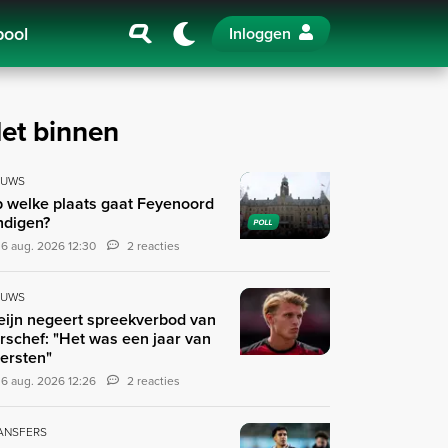
pool
Inloggen
et binnen
EUWS
 welke plaats gaat Feyenoord
ndigen?
POLL
6 aug. 2026 12:30
2 reacties
EUWS
eijn negeert spreekverbod van
rschef: "Het was een jaar van
tersten"
6 aug. 2026 12:26
2 reacties
ANSFERS