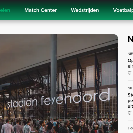
kelen
Match Center
Wedstrijden
Voetbal
N
NI
Op
ei
NI
St
pe
ui
TR