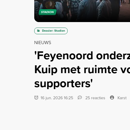
STADION
Dossier: Stadion
NIEUWS
'Feyenoord onderz
Kuip met ruimte v
supporters'
16 jun. 2026 16:25
25 reacties
Karst