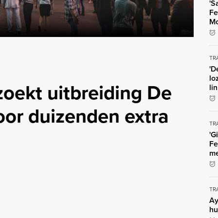
'S
Fe
Mo
TR
'D
lo
oekt uitbreiding De
li
oor duizenden extra
TR
'G
Fe
me
TR
Ay
hu