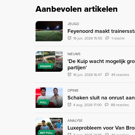
Aanbevolen artikelen
JEUGD
Feyenoord maakt trainersst
16 jun. 2026 15:55
1 reactie
NIEUWS
'De Kuip wacht mogelijk gr
partijen'
STADION
16 jun. 2026 16:47
45 reacties
OPINIE
Schaken sluit na onrust aan
POLL
4 aug. 2026 17:00
88 reacties
ANALYSE
Luxeprobleem voor Van Bron
MET POLL
3 aug. 2026 21:06
46 reacties