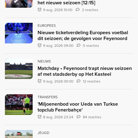
het nieuwe seizoen [12:15]
9 aug. 2026 10:00
2 reacties
EUROPEES
Nieuwe ticketverdeling Europees voetbal
dit seizoen; de gevolgen voor Feyenoord
9 aug. 2026 09:00
5 reacties
NIEUWS
Matchday • Feyenoord trapt nieuw seizoen
af met stadsderby op Het Kasteel
9 aug. 2026 00:00
12 reacties
TRANSFERS
'Miljoenenbod voor Ueda van Turkse
topclub Fenerbahçe'
8 aug. 2026 23:24
84 reacties
JEUGD