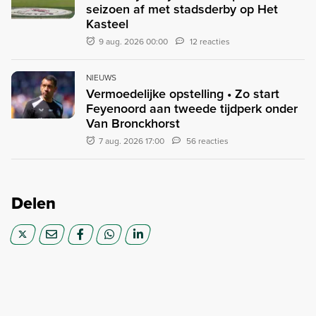
seizoen af met stadsderby op Het
Kasteel
9 aug. 2026 00:00
12 reacties
NIEUWS
Vermoedelijke opstelling • Zo start
Feyenoord aan tweede tijdperk onder
Van Bronckhorst
7 aug. 2026 17:00
56 reacties
Delen