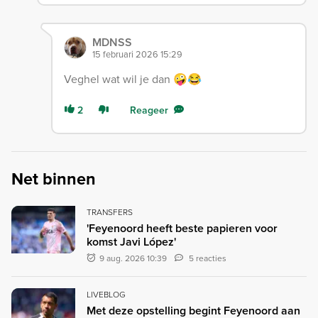
MDNSS
15 februari 2026 15:29
Veghel wat wil je dan 🤪😂
2
Reageer
Net binnen
TRANSFERS
'Feyenoord heeft beste papieren voor
komst Javi López'
9 aug. 2026 10:39
5 reacties
LIVEBLOG
Met deze opstelling begint Feyenoord aan