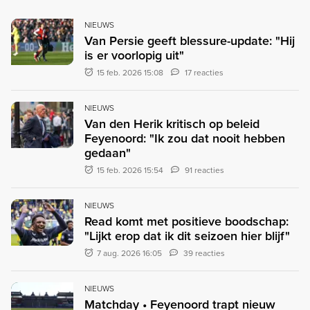
NIEUWS
Van Persie geeft blessure-update: "Hij
is er voorlopig uit"
15 feb. 2026 15:08
17 reacties
NIEUWS
Van den Herik kritisch op beleid
Feyenoord: "Ik zou dat nooit hebben
gedaan"
15 feb. 2026 15:54
91 reacties
NIEUWS
Read komt met positieve boodschap:
"Lijkt erop dat ik dit seizoen hier blijf"
7 aug. 2026 16:05
39 reacties
NIEUWS
Matchday • Feyenoord trapt nieuw