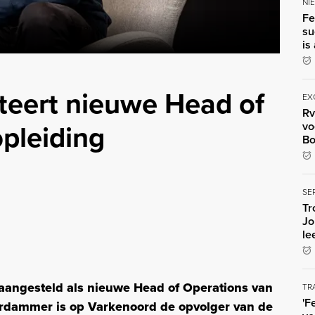
NI
Fe
su
is
teert nieuwe Head of
EX
Rv
pleiding
vo
Bo
SE
Tr
Jo
le
 aangesteld als nieuwe Head of Operations van
TR
'F
erdammer is op Varkenoord de opvolger van de