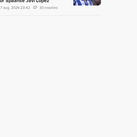
or Spaanse Javi López'
7 aug. 2026 23:42
30 reacties