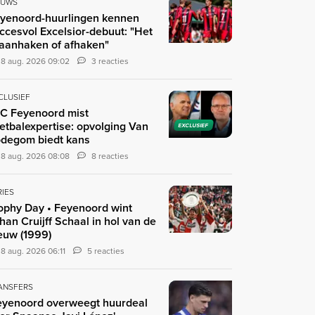
EUWS
yenoord-huurlingen kennen
ccesvol Excelsior-debuut: "Het
 aanhaken of afhaken"
8 aug. 2026 09:02
3 reacties
CLUSIEF
C Feyenoord mist
etbalexpertise: opvolging Van
EXCLUSIEF
degom biedt kans
8 aug. 2026 08:08
8 reacties
RIES
ophy Day • Feyenoord wint
han Cruijff Schaal in hol van de
euw (1999)
8 aug. 2026 06:11
5 reacties
ANSFERS
eyenoord overweegt huurdeal