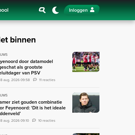
pool
Inloggen
et binnen
EUWS
yenoord door datamodel
geschat als grootste
teluitdager van PSV
8 aug. 2026 09:58
11 reacties
EUWS
amer ziet gouden combinatie
or Feyenoord: ‘Dit is het ideale
ddenveld’
8 aug. 2026 09:10
10 reacties