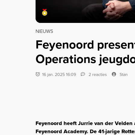
NIEUWS
Feyenoord presen
Operations jeugdo
16 jan. 2025 16:09
2 reacties
Stan
Feyenoord heeft Jurrie van der Velden
Feyenoord Academy. De 41-jarige Rott