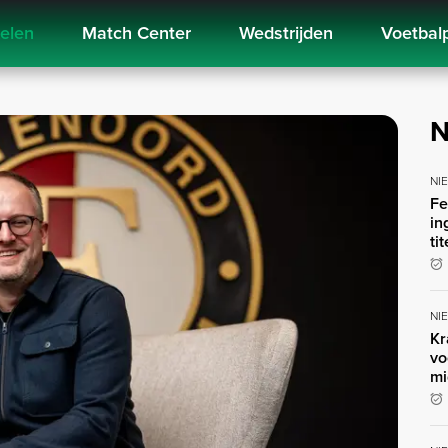
kelen
Match Center
Wedstrijden
Voetbal
N
NI
Fe
in
ti
NI
Kr
vo
mi