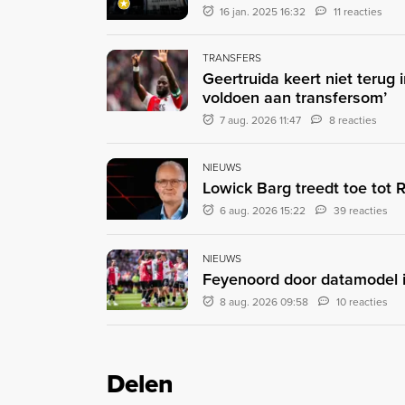
16 jan. 2025 16:32
11 reacties
TRANSFERS
Geertruida keert niet terug 
voldoen aan transfersom’
7 aug. 2026 11:47
8 reacties
NIEUWS
Lowick Barg treedt toe tot
6 aug. 2026 15:22
39 reacties
NIEUWS
Feyenoord door datamodel i
8 aug. 2026 09:58
10 reacties
Delen