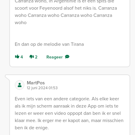
Carranza woho, in Argentinië is er een spits die
scoort voor Feyenoord alsof het niks is. Carranza
woho Carranza woho Carranza woho Carranza
woho
En dan op de melodie van Tirana
4
2
Reageer
MartPos
12 juni 2024 01:53
Even iets van een andere categorie. Als elke keer
als ik mijn scherm aanraak in deze App om iets te
lezen er weer een video oppopt dan ben ik er snel
klaar mee. Ik erger me er kapot aan, maar misschien
ben ik de enige.