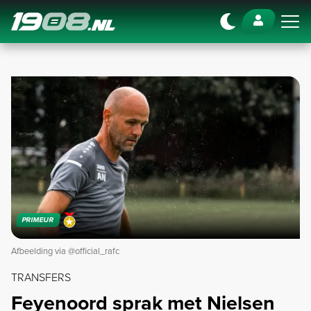
Navigation
PRIMEUR
Afbeelding via @official_rafc
TRANSFERS
Feyenoord sprak met Nielsen