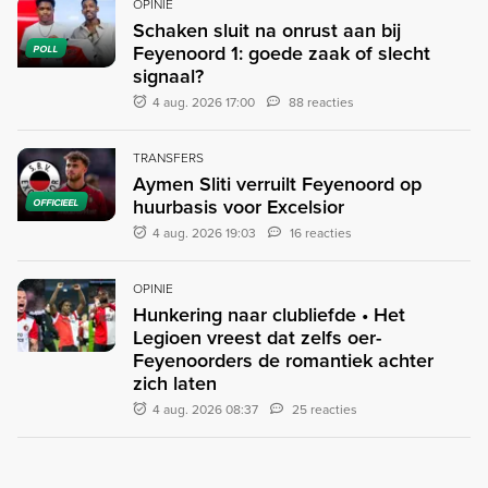
OPINIE
Schaken sluit na onrust aan bij
Feyenoord 1: goede zaak of slecht
POLL
signaal?
4 aug. 2026 17:00
88 reacties
TRANSFERS
Aymen Sliti verruilt Feyenoord op
huurbasis voor Excelsior
OFFICIEEL
4 aug. 2026 19:03
16 reacties
OPINIE
Hunkering naar clubliefde • Het
Legioen vreest dat zelfs oer-
Feyenoorders de romantiek achter
zich laten
4 aug. 2026 08:37
25 reacties