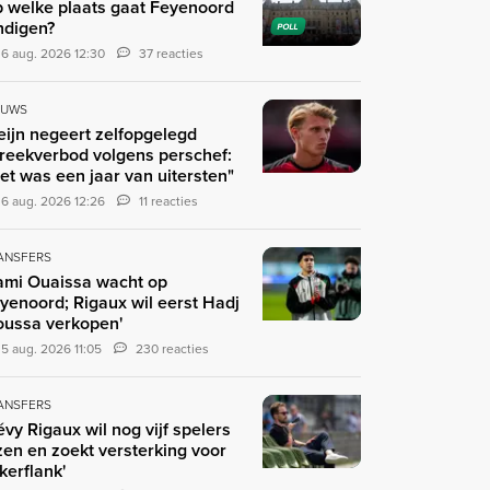
 welke plaats gaat Feyenoord
ndigen?
POLL
6 aug. 2026 12:30
37 reacties
EUWS
eijn negeert zelfopgelegd
reekverbod volgens perschef:
et was een jaar van uitersten"
6 aug. 2026 12:26
11 reacties
ANSFERS
ami Ouaissa wacht op
yenoord; Rigaux wil eerst Hadj
ussa verkopen'
5 aug. 2026 11:05
230 reacties
ANSFERS
évy Rigaux wil nog vijf spelers
zen en zoekt versterking voor
nkerflank'