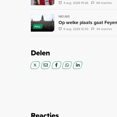
4 aug. 2026 15:26
69 reacties
NIEUWS
Op welke plaats gaat Feyen
POLL
6 aug. 2026 12:30
34 reacties
Delen
Reacties