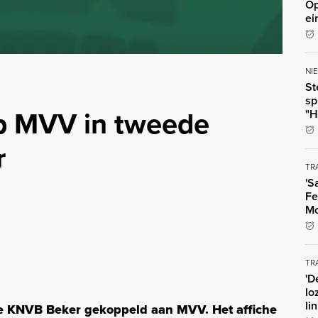
Op
ei
NI
St
sp
op MVV in tweede
"H
r
TR
'S
Fe
Mo
TR
'D
lo
li
de KNVB Beker gekoppeld aan MVV. Het affiche