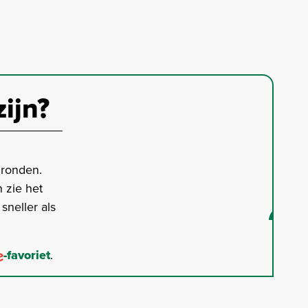
zijn?
gronden.
 zie het
neller als
-favoriet
.