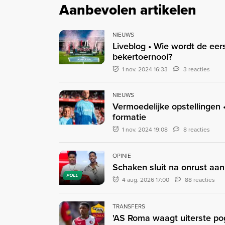
Aanbevolen artikelen
NIEUWS
Liveblog • Wie wordt de eer
bekertoernooi?
1 nov. 2024 16:33
3 reacties
NIEUWS
Vermoedelijke opstellingen •
formatie
1 nov. 2024 19:08
8 reacties
OPINIE
Schaken sluit na onrust aan
POLL
4 aug. 2026 17:00
88 reacties
TRANSFERS
'AS Roma waagt uiterste pogi