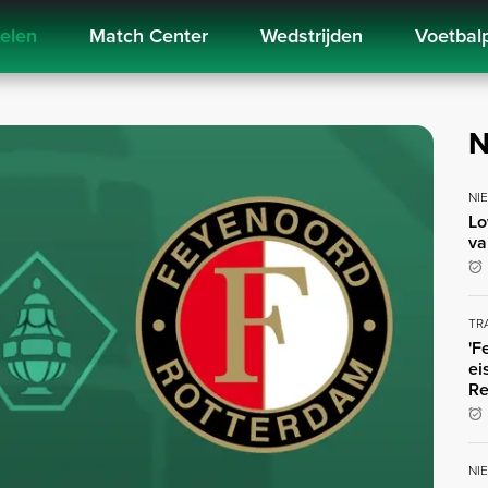
kelen
Match Center
Wedstrijden
Voetbal
N
NI
Lo
va
TR
'F
ei
Re
NI