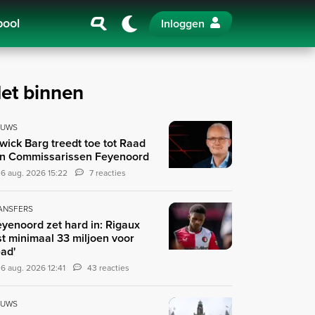
pool
Inloggen
et binnen
EUWS
wick Barg treedt toe tot Raad
n Commissarissen Feyenoord
6 aug. 2026 15:22
7 reacties
ANSFERS
eyenoord zet hard in: Rigaux
st minimaal 33 miljoen voor
ad'
6 aug. 2026 12:41
43 reacties
EUWS