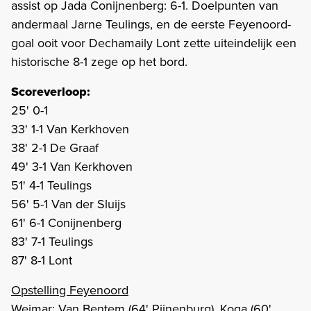
assist op Jada Conijnenberg: 6-1. Doelpunten van
andermaal Jarne Teulings, en de eerste Feyenoord-
goal ooit voor Dechamaily Lont zette uiteindelijk een
historische 8-1 zege op het bord.
Scoreverloop:
25' 0-1
33' 1-1 Van Kerkhoven
38' 2-1 De Graaf
49' 3-1 Van Kerkhoven
51' 4-1 Teulings
56' 5-1 Van der Sluijs
61' 6-1 Conijnenberg
83' 7-1 Teulings
87' 8-1 Lont
Opstelling Feyenoord
Weimar; Van Bentem (64' Pijnenburg), Koga (60'