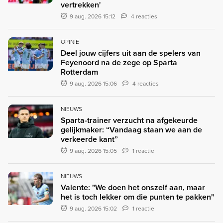
vertrekken'
9 aug. 2026 15:12
4 reacties
OPINIE
Deel jouw cijfers uit aan de spelers van
Feyenoord na de zege op Sparta
Rotterdam
9 aug. 2026 15:06
4 reacties
NIEUWS
Sparta-trainer verzucht na afgekeurde
gelijkmaker: “Vandaag staan we aan de
verkeerde kant”
9 aug. 2026 15:05
1 reactie
NIEUWS
Valente: "We doen het onszelf aan, maar
het is toch lekker om die punten te pakken"
9 aug. 2026 15:02
1 reactie