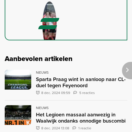
Aanbevolen artikelen
NIEUWS
Sparta Praag wint in aanloop naar CL-
duel tegen Feyenoord
8 dec. 2024 09:59
5 reacties
NIEUWS
Het Legioen massaal aanwezig in
Waalwijk ondanks onnodige buscombi
8 dec. 2024 13:08
1 reactie