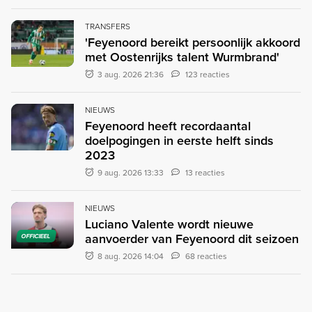
TRANSFERS
'Feyenoord bereikt persoonlijk akkoord
met Oostenrijks talent Wurmbrand'
3 aug. 2026 21:36
123 reacties
NIEUWS
Feyenoord heeft recordaantal
doelpogingen in eerste helft sinds
2023
9 aug. 2026 13:33
13 reacties
NIEUWS
Luciano Valente wordt nieuwe
aanvoerder van Feyenoord dit seizoen
OFFICIEEL
8 aug. 2026 14:04
68 reacties