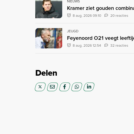
NIEUWS
Kramer ziet gouden combinat
8 aug. 2026 09:10
20 reacties
JEUGD
Feyenoord O21 veegt leefti
8 aug. 2026 12:54
32 reacties
Delen