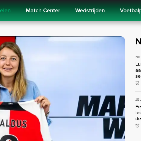
kelen
Match Center
Wedstrijden
Voetbal
N
NI
Lu
aa
se
JE
Fe
le
de