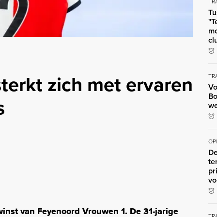
TR
Tu
"T
mo
cl
terkt zich met ervaren
TR
Vo
Bo
s
we
OP
De
te
pr
vo
inst van Feyenoord Vrouwen 1. De 31-jarige
TR