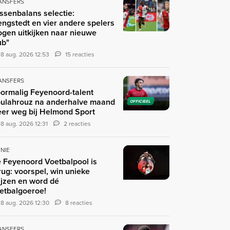
ANSFERS
ssenbalans selectie:
engstedt en vier andere spelers
gen uitkijken naar nieuwe
ub"
8 aug. 2026 12:53
15 reacties
ANSFERS
ormalig Feyenoord-talent
ulahrouz na anderhalve maand
OFFICIEEL
er weg bij Helmond Sport
8 aug. 2026 12:31
2 reacties
INIE
 Feyenoord Voetbalpool is
rug: voorspel, win unieke
ijzen en word dé
etbalgoeroe!
8 aug. 2026 12:30
8 reacties
ANSFERS