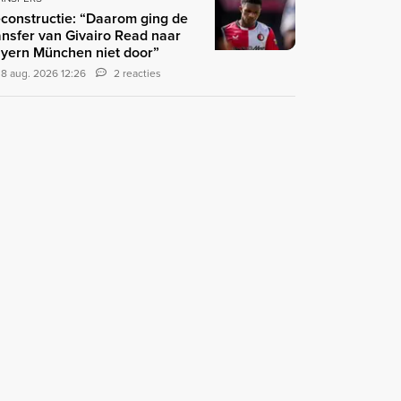
constructie: “Daarom ging de
ansfer van Givairo Read naar
yern München niet door”
8 aug. 2026 12:26
2 reacties