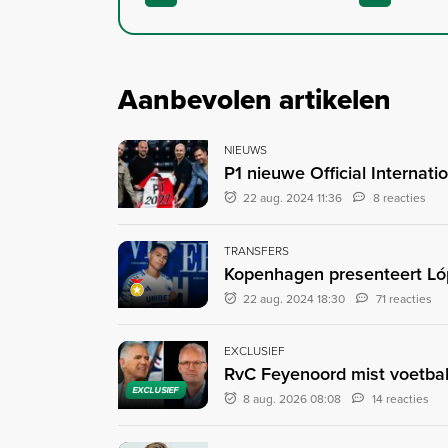
Aanbevolen artikelen
NIEUWS
P1 nieuwe Official Internati
22 aug. 2024 11:36
8 reacties
TRANSFERS
Kopenhagen presenteert L
22 aug. 2024 18:30
71 reacties
EXCLUSIEF
RvC Feyenoord mist voetbal
EXCLUSIEF
8 aug. 2026 08:08
14 reacties