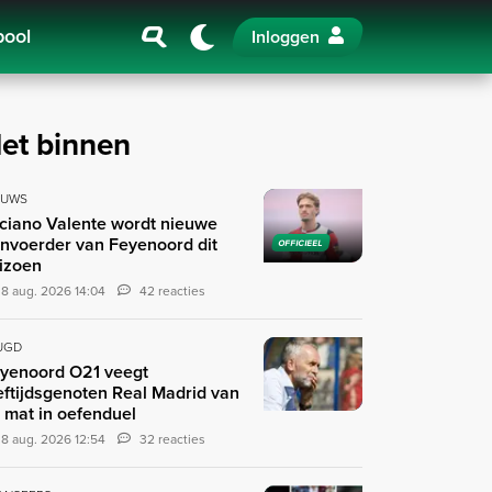
pool
Inloggen
et binnen
EUWS
ciano Valente wordt nieuwe
nvoerder van Feyenoord dit
OFFICIEEL
izoen
8 aug. 2026 14:04
42 reacties
UGD
yenoord O21 veegt
eftijdsgenoten Real Madrid van
 mat in oefenduel
8 aug. 2026 12:54
32 reacties