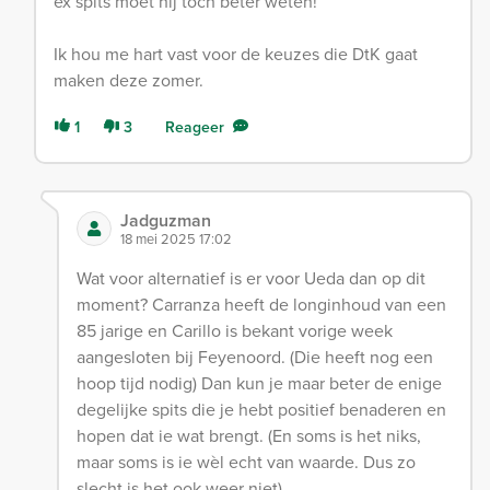
ex spits moet hij toch beter weten!
Ik hou me hart vast voor de keuzes die DtK gaat
maken deze zomer.
1
3
Reageer
Jadguzman
18 mei 2025 17:02
Wat voor alternatief is er voor Ueda dan op dit
moment? Carranza heeft de longinhoud van een
85 jarige en Carillo is bekant vorige week
aangesloten bij Feyenoord. (Die heeft nog een
hoop tijd nodig) Dan kun je maar beter de enige
degelijke spits die je hebt positief benaderen en
hopen dat ie wat brengt. (En soms is het niks,
maar soms is ie wèl echt van waarde. Dus zo
slecht is het ook weer niet)