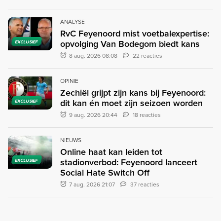
ANALYSE
RvC Feyenoord mist voetbalexpertise:
opvolging Van Bodegom biedt kans
EXCLUSIEF
8 aug. 2026 08:08
22 reacties
OPINIE
Zechiël grijpt zijn kans bij Feyenoord:
dit kan én moet zijn seizoen worden
EXCLUSIEF
9 aug. 2026 20:44
18 reacties
NIEUWS
Online haat kan leiden tot
stadionverbod: Feyenoord lanceert
EXCLUSIEF
Social Hate Switch Off
7 aug. 2026 21:07
37 reacties