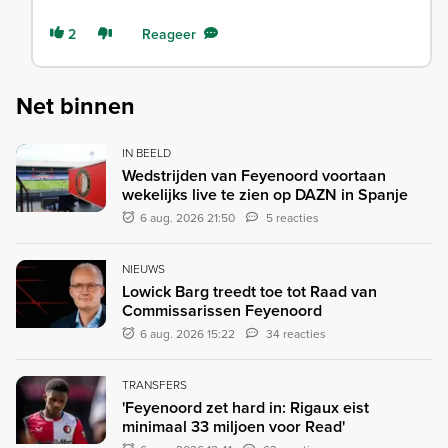
2
Reageer
Net binnen
IN BEELD
Wedstrijden van Feyenoord voortaan
wekelijks live te zien op DAZN in Spanje
6 aug. 2026 21:50
5 reacties
NIEUWS
Lowick Barg treedt toe tot Raad van
Commissarissen Feyenoord
6 aug. 2026 15:22
34 reacties
TRANSFERS
'Feyenoord zet hard in: Rigaux eist
minimaal 33 miljoen voor Read'