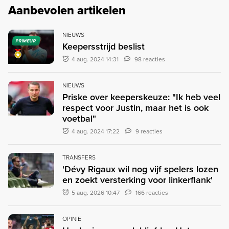
Aanbevolen artikelen
NIEUWS
PRIMEUR
Keepersstrijd beslist
4 aug. 2024 14:31
98 reacties
NIEUWS
Priske over keeperskeuze: "Ik heb veel
respect voor Justin, maar het is ook
voetbal"
4 aug. 2024 17:22
9 reacties
TRANSFERS
'Dévy Rigaux wil nog vijf spelers lozen
en zoekt versterking voor linkerflank'
5 aug. 2026 10:47
166 reacties
OPINIE