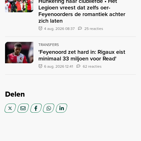
Hunkering naar clubliefde • Het
Legioen vreest dat zelfs oer-
Feyenoorders de romantiek achter
zich laten
4 aug. 2026 08:37
25 reacties
TRANSFERS
'Feyenoord zet hard in: Rigaux eist
minimaal 33 miljoen voor Read'
6 aug. 2026 12:41
62 reacties
Delen