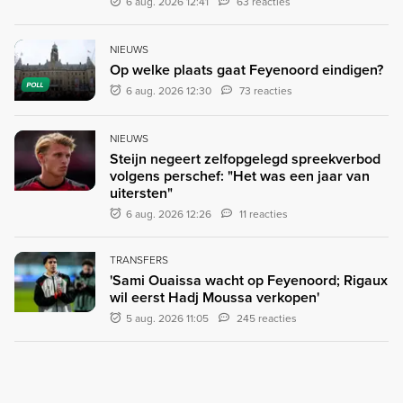
6 aug. 2026 12:41
63 reacties
NIEUWS
Op welke plaats gaat Feyenoord eindigen?
POLL
6 aug. 2026 12:30
73 reacties
NIEUWS
Steijn negeert zelfopgelegd spreekverbod
volgens perschef: "Het was een jaar van
uitersten"
6 aug. 2026 12:26
11 reacties
TRANSFERS
'Sami Ouaissa wacht op Feyenoord; Rigaux
wil eerst Hadj Moussa verkopen'
5 aug. 2026 11:05
245 reacties