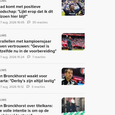
EUWS
ad komt met positieve
odschap: "Lijkt erop dat ik dit
izoen hier blijf"
7 aug. 2026 16:05
35 reacties
EUWS
rallellen met kampioensjaar
ven vertrouwen: "Gevoel is
tzelfde nu in de voorbereiding"
7 aug. 2026 15:24
7 reacties
EUWS
n Bronckhorst waakt voor
arta: "Derby’s zijn altijd lastig"
7 aug. 2026 15:12
3 reacties
EUWS
n Bronckhorst over titelkans:
e volle intentie is om op de