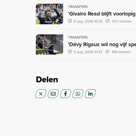
TRANSFERS
'Givairo Read blijft voorlop
5 aug. 2026 10:25
133 reacties
TRANSFERS
'Dévy Rigaux wil nog vijf sp
5 aug. 2026 10:47
169 reacties
Delen