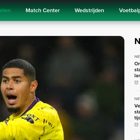
kelen
Match Center
Wedstrijden
Voetbal
N
NI
On
st
la
NI
Ve
st
ti