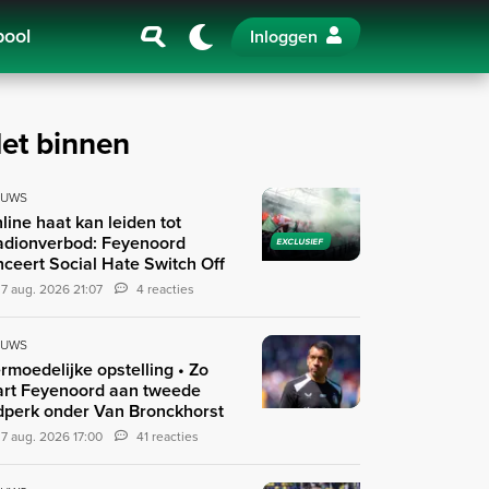
pool
Inloggen
et binnen
EUWS
line haat kan leiden tot
adionverbod: Feyenoord
EXCLUSIEF
nceert Social Hate Switch Off
7 aug. 2026 21:07
4 reacties
EUWS
rmoedelijke opstelling • Zo
art Feyenoord aan tweede
jdperk onder Van Bronckhorst
7 aug. 2026 17:00
41 reacties