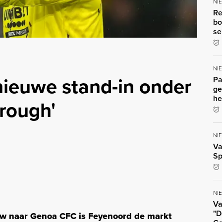
NI
Re
bo
se
NI
nieuwe stand-in onder
Pa
ge
he
brough'
NI
Va
Sp
NI
Va
"D
low naar Genoa CFC is Feyenoord de markt