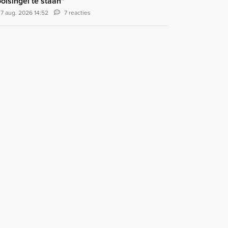
olsingel te staan"
7 aug. 2026 14:52
7 reacties