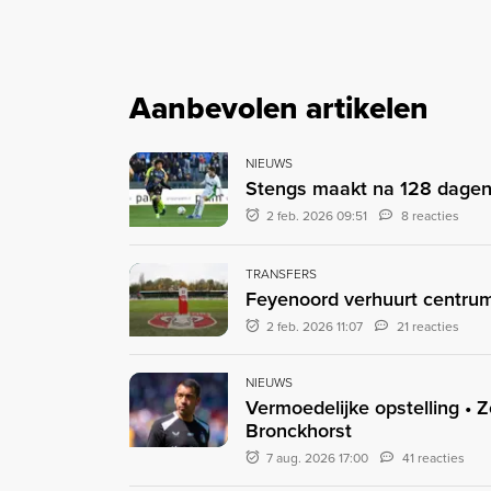
Aanbevolen artikelen
NIEUWS
Stengs maakt na 128 dagen b
2 feb. 2026 09:51
8 reacties
TRANSFERS
Feyenoord verhuurt centru
2 feb. 2026 11:07
21 reacties
NIEUWS
Vermoedelijke opstelling • 
Bronckhorst
7 aug. 2026 17:00
41 reacties