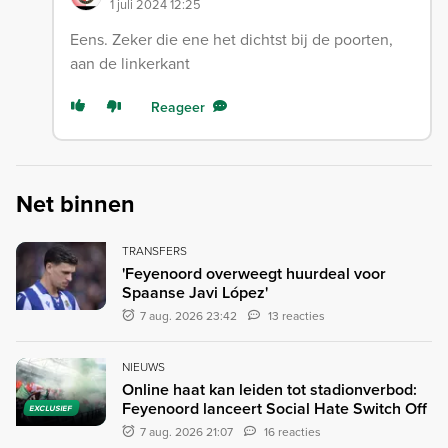
1 juli 2024 12:25
Eens. Zeker die ene het dichtst bij de poorten,
aan de linkerkant
Reageer
Net binnen
TRANSFERS
'Feyenoord overweegt huurdeal voor
Spaanse Javi López'
7 aug. 2026 23:42
13 reacties
NIEUWS
Online haat kan leiden tot stadionverbod:
Feyenoord lanceert Social Hate Switch Off
EXCLUSIEF
7 aug. 2026 21:07
16 reacties