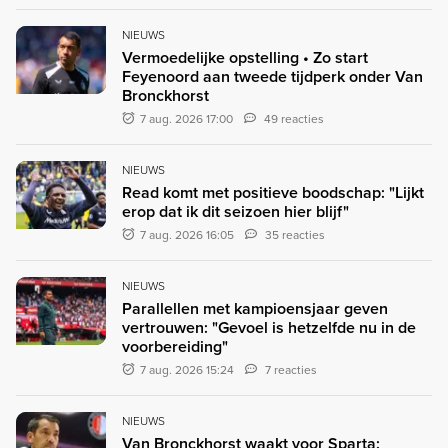
NIEUWS
Vermoedelijke opstelling • Zo start
Feyenoord aan tweede tijdperk onder Van
Bronckhorst
7 aug. 2026 17:00
49 reacties
NIEUWS
Read komt met positieve boodschap: "Lijkt
erop dat ik dit seizoen hier blijf"
7 aug. 2026 16:05
35 reacties
NIEUWS
Parallellen met kampioensjaar geven
vertrouwen: "Gevoel is hetzelfde nu in de
voorbereiding"
7 aug. 2026 15:24
7 reacties
NIEUWS
Van Bronckhorst waakt voor Sparta: