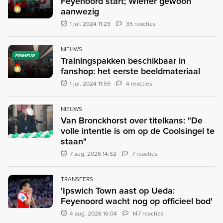
Feyenoord start; Wieffer gewoon
aanwezig
1 jul. 2024 11:23
35 reacties
NIEUWS
PRIMEUR
Trainingspakken beschikbaar in
fanshop: het eerste beeldmateriaal
1 jul. 2024 11:59
4 reacties
NIEUWS
Van Bronckhorst over titelkans: "De
volle intentie is om op de Coolsingel te
staan"
7 aug. 2026 14:52
7 reacties
TRANSFERS
'Ipswich Town aast op Ueda:
Feyenoord wacht nog op officieel bod'
4 aug. 2026 16:04
147 reacties