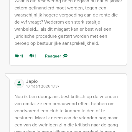
Waar is die reservering heen gegaan nu dat blijkbaar
extern gefinancierd moet worden, tegen een
waarschijnlijk hogere vergoeding dan de rente die
de vvf vraagt? Wederom een sterk staaltje
wanbeleid....als dit misgaat kan er best wel een
juridische procedure gestart worden met een
beroep op bestuurlijke aansprakelijkheid.
11
1
Reageer
Japio
10 maart 2026 18:37
Nou ik ben doorgaans best kritisch op de vrienden
van omdat ze een benauwend effect hebben om
voortvarend een club te kunnen leiden of te
besturen. Maar ik neem aan de vrienden nog maar
een van de weinigen zijn die kritisch naar de gang
van zaken kunnen kijken en een oordeel kunnen