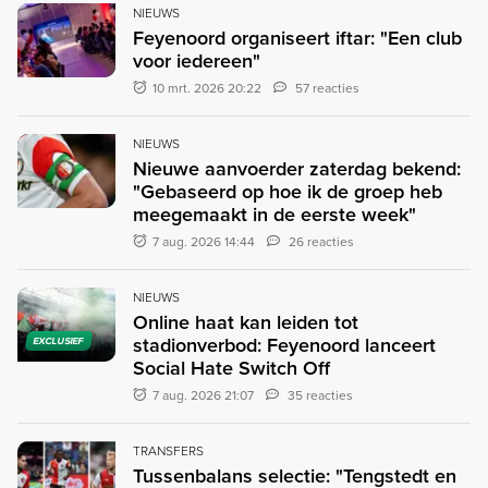
NIEUWS
Feyenoord organiseert iftar: "Een club
voor iedereen"
10 mrt. 2026 20:22
57 reacties
NIEUWS
Nieuwe aanvoerder zaterdag bekend:
"Gebaseerd op hoe ik de groep heb
meegemaakt in de eerste week"
7 aug. 2026 14:44
26 reacties
NIEUWS
Online haat kan leiden tot
stadionverbod: Feyenoord lanceert
EXCLUSIEF
Social Hate Switch Off
7 aug. 2026 21:07
35 reacties
TRANSFERS
Tussenbalans selectie: "Tengstedt en