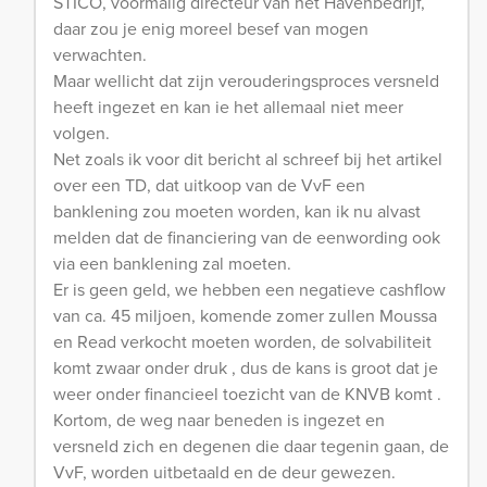
STICO, voormalig directeur van het Havenbedrijf,
daar zou je enig moreel besef van mogen
verwachten.
Maar wellicht dat zijn verouderingsproces versneld
heeft ingezet en kan ie het allemaal niet meer
volgen.
Net zoals ik voor dit bericht al schreef bij het artikel
over een TD, dat uitkoop van de VvF een
banklening zou moeten worden, kan ik nu alvast
melden dat de financiering van de eenwording ook
via een banklening zal moeten.
Er is geen geld, we hebben een negatieve cashflow
van ca. 45 miljoen, komende zomer zullen Moussa
en Read verkocht moeten worden, de solvabiliteit
komt zwaar onder druk , dus de kans is groot dat je
weer onder financieel toezicht van de KNVB komt .
Kortom, de weg naar beneden is ingezet en
versneld zich en degenen die daar tegenin gaan, de
VvF, worden uitbetaald en de deur gewezen.