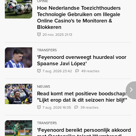
OPINIE
Hoe Nederlandse Toezichthouders
Technologie Gebruiken om Illegale
Online Casino's te Monitoren &
Blokkeren
20 nov. 2025 21:13
TRANSFERS
'Feyenoord overweegt huurdeal voor
Spaanse Javi López'
7 aug. 2026 23:42
49 reacties
NIEUWS
Read komt met positieve boodschap:
"Lijkt erop dat ik dit seizoen hier blijf"
7 aug. 2026 16:05
39 reacties
TRANSFERS
'Feyenoord bereikt persoonlijk akkoord