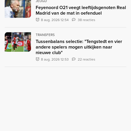
JEUGD
Feyenoord O21 veegt leeftijdsgenoten Real
Madrid van de mat in oefenduel
8 aug. 2026 12:54
38 reacties
TRANSFERS
Tussenbalans selectie: "Tengstedt en vier
andere spelers mogen uitkijken naar
nieuwe club"
8 aug. 2026 12:53
22 reacties