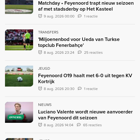
Matchday • Feyenoord trapt nieuw seizoen
af met stadsderby op Het Kasteel
9 aug. 2026 00:00
1 reactie
TRANSFERS
'Miljoenenbod voor Ueda van Turkse
topclub Fenerbahçe'
8 aug. 2026 23:24
25 reacties
JEUGD
Feyenoord O19 haalt met 6-0 uit tegen KV
Kortrijk
8 aug. 2026 20:30
1 reactie
NIEUWS
Luciano Valente wordt nieuwe aanvoerder
van Feyenoord dit seizoen
OFFICIEEL
8 aug. 2026 14:04
65 reacties