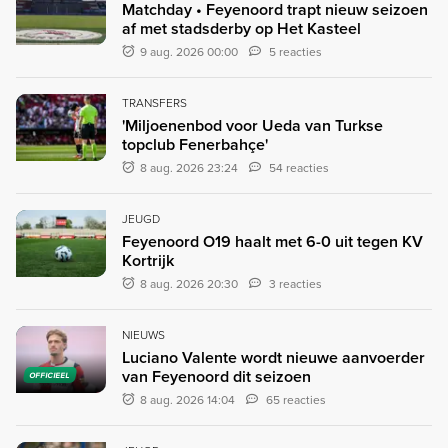
Matchday • Feyenoord trapt nieuw seizoen
af met stadsderby op Het Kasteel
9 aug. 2026 00:00
5 reacties
TRANSFERS
'Miljoenenbod voor Ueda van Turkse
topclub Fenerbahçe'
8 aug. 2026 23:24
54 reacties
JEUGD
Feyenoord O19 haalt met 6-0 uit tegen KV
Kortrijk
8 aug. 2026 20:30
3 reacties
NIEUWS
Luciano Valente wordt nieuwe aanvoerder
van Feyenoord dit seizoen
OFFICIEEL
8 aug. 2026 14:04
65 reacties