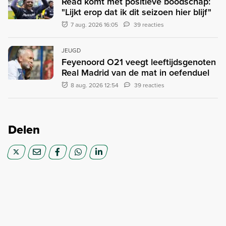
Read komt met positieve boodschap:
"Lijkt erop dat ik dit seizoen hier blijf"
7 aug. 2026 16:05
39 reacties
JEUGD
Feyenoord O21 veegt leeftijdsgenoten
Real Madrid van de mat in oefenduel
8 aug. 2026 12:54
39 reacties
Delen