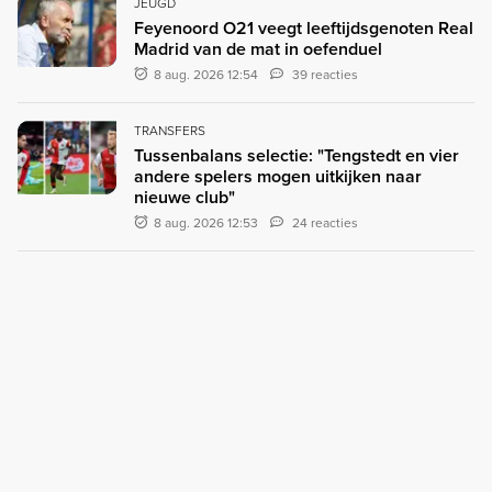
JEUGD
Feyenoord O21 veegt leeftijdsgenoten Real
Madrid van de mat in oefenduel
8 aug. 2026 12:54
39 reacties
TRANSFERS
Tussenbalans selectie: "Tengstedt en vier
andere spelers mogen uitkijken naar
nieuwe club"
8 aug. 2026 12:53
24 reacties