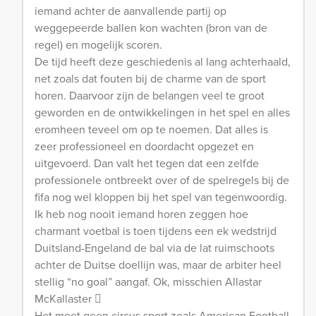
iemand achter de aanvallende partij op
weggepeerde ballen kon wachten (bron van de
regel) en mogelijk scoren.
De tijd heeft deze geschiedenis al lang achterhaald,
net zoals dat fouten bij de charme van de sport
horen. Daarvoor zijn de belangen veel te groot
geworden en de ontwikkelingen in het spel en alles
eromheen teveel om op te noemen. Dat alles is
zeer professioneel en doordacht opgezet en
uitgevoerd. Dan valt het tegen dat een zelfde
professionele ontbreekt over of de spelregels bij de
fifa nog wel kloppen bij het spel van tegenwoordig.
Ik heb nog nooit iemand horen zeggen hoe
charmant voetbal is toen tijdens een ek wedstrijd
Duitsland-Engeland de bal via de lat ruimschoots
achter de Duitse doellijn was, maar de arbiter heel
stellig “no goal” aangaf. Ok, misschien Allastar
McKallaster 
Het moet geen circus sport zoals American Football