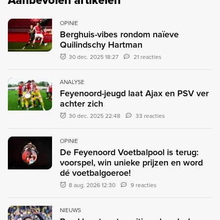
OPINIE
Berghuis-vibes rondom naïeve
Quilindschy Hartman
30 dec. 2025 18:27
21 reacties
ANALYSE
Feyenoord-jeugd laat Ajax en PSV ver
achter zich
30 dec. 2025 22:48
33 reacties
OPINIE
De Feyenoord Voetbalpool is terug:
voorspel, win unieke prijzen en word
dé voetbalgoeroe!
8 aug. 2026 12:30
9 reacties
NIEUWS