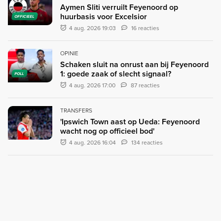
Aymen Sliti verruilt Feyenoord op
huurbasis voor Excelsior
OFFICIEEL
4 aug. 2026 19:03
16 reacties
OPINIE
Schaken sluit na onrust aan bij Feyenoord
1: goede zaak of slecht signaal?
POLL
4 aug. 2026 17:00
87 reacties
TRANSFERS
'Ipswich Town aast op Ueda: Feyenoord
wacht nog op officieel bod'
4 aug. 2026 16:04
134 reacties