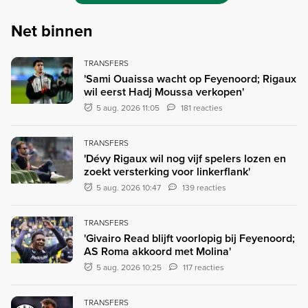
Net binnen
TRANSFERS
'Sami Ouaissa wacht op Feyenoord; Rigaux
wil eerst Hadj Moussa verkopen'
5 aug. 2026 11:05
181 reacties
TRANSFERS
'Dévy Rigaux wil nog vijf spelers lozen en
zoekt versterking voor linkerflank'
5 aug. 2026 10:47
139 reacties
TRANSFERS
'Givairo Read blijft voorlopig bij Feyenoord;
AS Roma akkoord met Molina'
5 aug. 2026 10:25
117 reacties
TRANSFERS