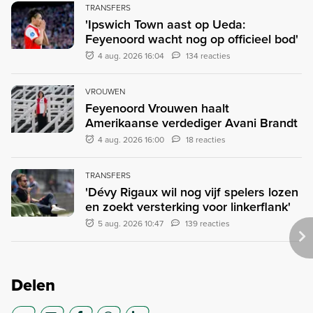
TRANSFERS
'Ipswich Town aast op Ueda:
Feyenoord wacht nog op officieel bod'
4 aug. 2026 16:04
134 reacties
VROUWEN
Feyenoord Vrouwen haalt
Amerikaanse verdediger Avani Brandt
4 aug. 2026 16:00
18 reacties
TRANSFERS
'Dévy Rigaux wil nog vijf spelers lozen
en zoekt versterking voor linkerflank'
5 aug. 2026 10:47
139 reacties
Delen