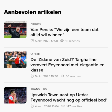
Aanbevolen artikelen
NIEUWS
Van Persie: “We zijn een team dat
altijd wil winnen”
5 okt. 2025 17:50
10 reacties
OPINIE
De 'Zidane van Zuid'? Targhalline
verovert Feyenoord met elegantie en
klasse
5 okt. 2025 19:30
56 reacties
TRANSFERS
'Ipswich Town aast op Ueda:
Feyenoord wacht nog op officieel bod'
4 aug. 2026 16:04
147 reacties