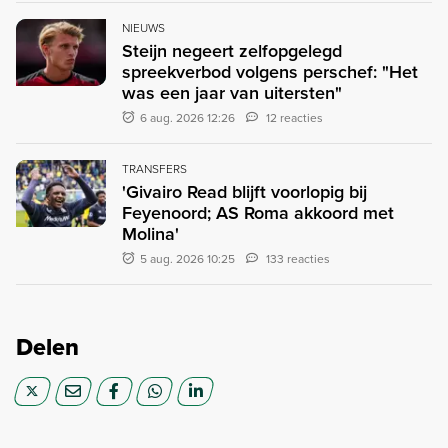
NIEUWS
Steijn negeert zelfopgelegd
spreekverbod volgens perschef: "Het
was een jaar van uitersten"
6 aug. 2026 12:26
12 reacties
TRANSFERS
'Givairo Read blijft voorlopig bij
Feyenoord; AS Roma akkoord met
Molina'
5 aug. 2026 10:25
133 reacties
Delen