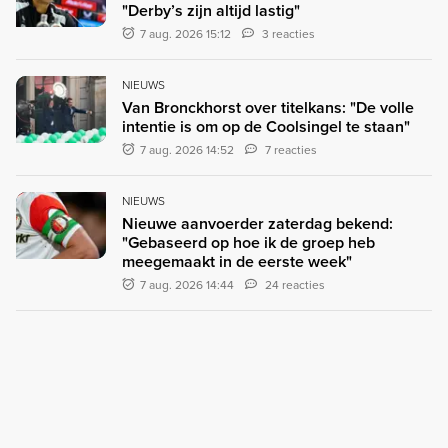
"Derby’s zijn altijd lastig"
7 aug. 2026 15:12
3 reacties
NIEUWS
Van Bronckhorst over titelkans: "De volle
intentie is om op de Coolsingel te staan"
7 aug. 2026 14:52
7 reacties
NIEUWS
Nieuwe aanvoerder zaterdag bekend:
"Gebaseerd op hoe ik de groep heb
meegemaakt in de eerste week"
7 aug. 2026 14:44
24 reacties