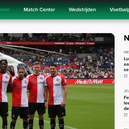
kelen
Match Center
Wedstrijden
Voetbal
N
NI
Lu
aa
se
JE
Fe
le
de