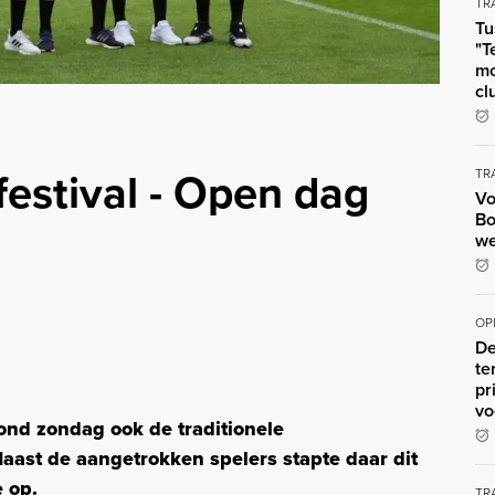
TR
Tu
"T
mo
cl
festival - Open dag
TR
Vo
Bo
we
OP
De
te
pr
vo
nd zondag ook de traditionele
aast de aangetrokken spelers stapte daar dit
e op.
TR