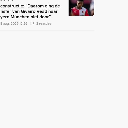
constructie: “Daarom ging de
ansfer van Givairo Read naar
yern München niet door”
8 aug. 2026 12:26
2 reacties