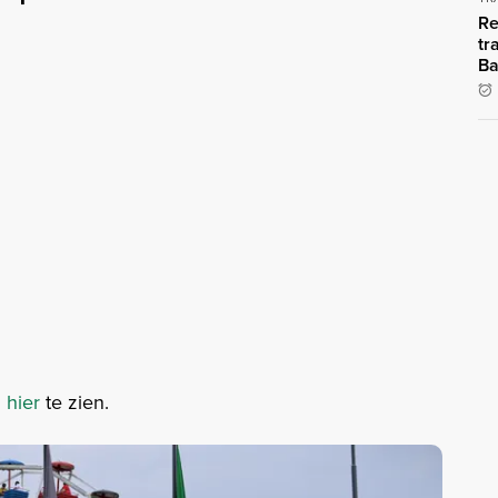
Re
tr
Ba
n
hier
te zien.