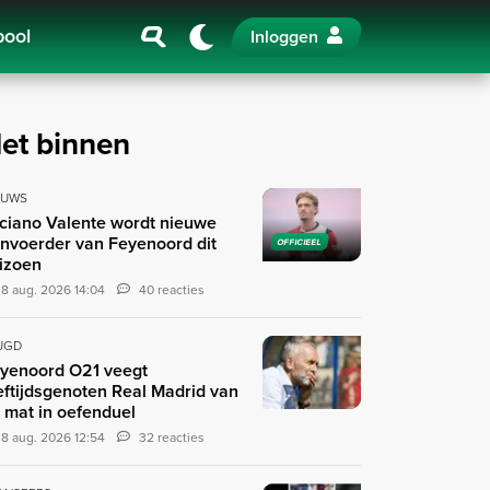
pool
Inloggen
et binnen
EUWS
ciano Valente wordt nieuwe
nvoerder van Feyenoord dit
OFFICIEEL
izoen
8 aug. 2026 14:04
40 reacties
UGD
yenoord O21 veegt
eftijdsgenoten Real Madrid van
 mat in oefenduel
8 aug. 2026 12:54
32 reacties