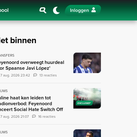
pool
Inloggen
et binnen
ANSFERS
eyenoord overweegt huurdeal
or Spaanse Javi López'
7 aug. 2026 23:42
13 reacties
EUWS
line haat kan leiden tot
adionverbod: Feyenoord
EXCLUSIEF
nceert Social Hate Switch Off
7 aug. 2026 21:07
16 reacties
EUWS