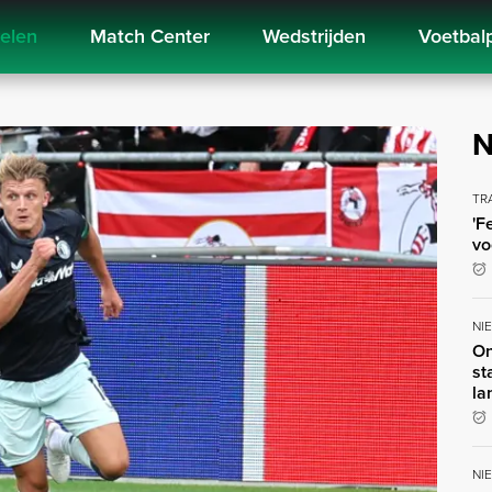
kelen
Match Center
Wedstrijden
Voetbal
N
TR
'F
vo
NI
On
st
la
NI