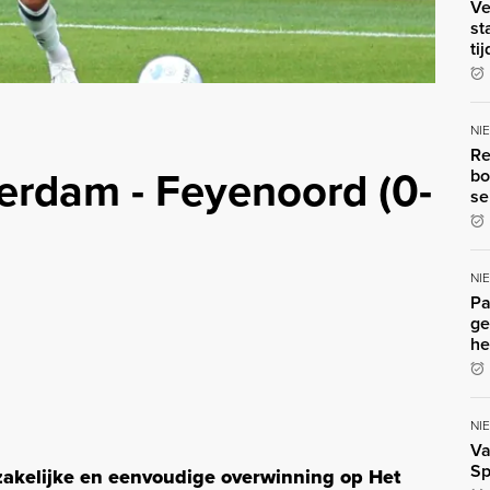
Ve
st
ti
NI
Re
terdam - Feyenoord (0-
bo
se
NI
Pa
ge
he
NI
Va
Sp
zakelijke en eenvoudige overwinning op Het