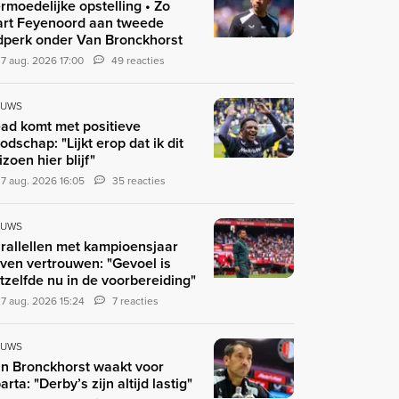
rmoedelijke opstelling • Zo
art Feyenoord aan tweede
jdperk onder Van Bronckhorst
7 aug. 2026 17:00
49 reacties
EUWS
ad komt met positieve
odschap: "Lijkt erop dat ik dit
izoen hier blijf"
7 aug. 2026 16:05
35 reacties
EUWS
rallellen met kampioensjaar
ven vertrouwen: "Gevoel is
tzelfde nu in de voorbereiding"
7 aug. 2026 15:24
7 reacties
EUWS
n Bronckhorst waakt voor
arta: "Derby’s zijn altijd lastig"