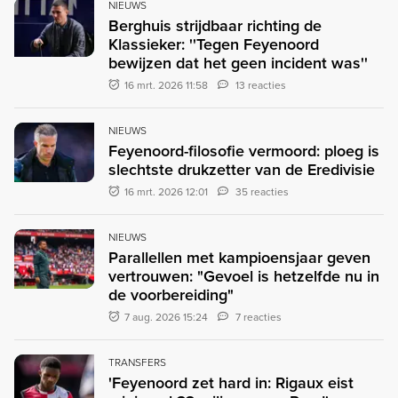
NIEUWS
Berghuis strijdbaar richting de
Klassieker: ''Tegen Feyenoord
bewijzen dat het geen incident was''
16 mrt. 2026 11:58
13 reacties
NIEUWS
Feyenoord-filosofie vermoord: ploeg is
slechtste drukzetter van de Eredivisie
16 mrt. 2026 12:01
35 reacties
NIEUWS
Parallellen met kampioensjaar geven
vertrouwen: "Gevoel is hetzelfde nu in
de voorbereiding"
7 aug. 2026 15:24
7 reacties
TRANSFERS
'Feyenoord zet hard in: Rigaux eist