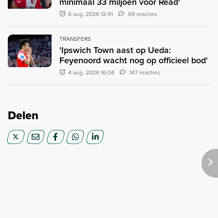
minimaal 33 miljoen voor Read'
6 aug. 2026 12:41
69 reacties
TRANSFERS
'Ipswich Town aast op Ueda:
Feyenoord wacht nog op officieel bod'
4 aug. 2026 16:04
147 reacties
Delen