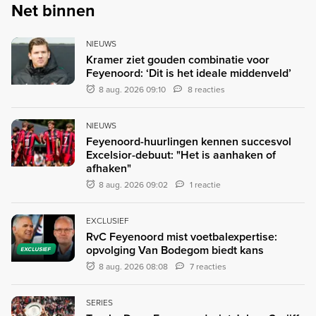
Net binnen
NIEUWS
Kramer ziet gouden combinatie voor
Feyenoord: ‘Dit is het ideale middenveld’
8 aug. 2026 09:10
8 reacties
NIEUWS
Feyenoord-huurlingen kennen succesvol
Excelsior-debuut: "Het is aanhaken of
afhaken"
8 aug. 2026 09:02
1 reactie
EXCLUSIEF
RvC Feyenoord mist voetbalexpertise:
opvolging Van Bodegom biedt kans
EXCLUSIEF
8 aug. 2026 08:08
7 reacties
SERIES