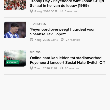
Trophy Day • Feyenoord wint Johan Cruijff
Schaal in hol van de leeuw (1999)
8 aug. 2026 06:11
5 reacties
TRANSFERS
'Feyenoord overweegt huurdeal voor
Spaanse Javi López'
7 aug. 2026 23:42
27 reacties
NIEUWS
Online haat kan leiden tot stadionverbod:
Feyenoord lanceert Social Hate Switch Off
EXCLUSIEF
7 aug. 2026 21:07
20 reacties