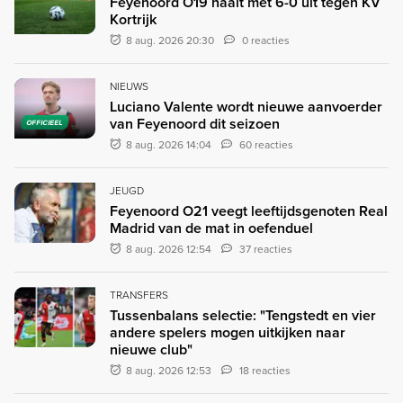
Feyenoord O19 haalt met 6-0 uit tegen KV
Kortrijk
8 aug. 2026 20:30
0 reacties
NIEUWS
Luciano Valente wordt nieuwe aanvoerder
van Feyenoord dit seizoen
OFFICIEEL
8 aug. 2026 14:04
60 reacties
JEUGD
Feyenoord O21 veegt leeftijdsgenoten Real
Madrid van de mat in oefenduel
8 aug. 2026 12:54
37 reacties
TRANSFERS
Tussenbalans selectie: "Tengstedt en vier
andere spelers mogen uitkijken naar
nieuwe club"
8 aug. 2026 12:53
18 reacties