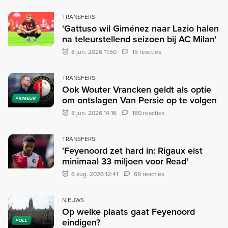
TRANSFERS
'Gattuso wil Giménez naar Lazio halen
na teleurstellend seizoen bij AC Milan'
8 jun. 2026 11:50
15 reacties
TRANSFERS
Ook Wouter Vrancken geldt als optie
om ontslagen Van Persie op te volgen
PRIMEUR
8 jun. 2026 14:16
180 reacties
TRANSFERS
'Feyenoord zet hard in: Rigaux eist
minimaal 33 miljoen voor Read'
6 aug. 2026 12:41
69 reacties
NIEUWS
Op welke plaats gaat Feyenoord
eindigen?
POLL