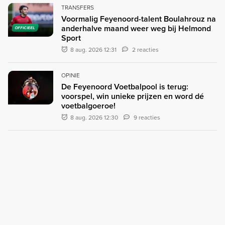
TRANSFERS
Voormalig Feyenoord-talent Boulahrouz na
anderhalve maand weer weg bij Helmond
OFFICIEEL
Sport
8 aug. 2026 12:31
2 reacties
OPINIE
De Feyenoord Voetbalpool is terug:
voorspel, win unieke prijzen en word dé
voetbalgoeroe!
8 aug. 2026 12:30
9 reacties