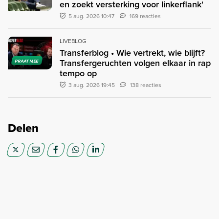
en zoekt versterking voor linkerflank'
5 aug. 2026 10:47
169 reacties
LIVEBLOG
Transferblog • Wie vertrekt, wie blijft?
Transfergeruchten volgen elkaar in rap
PRAAT MEE
tempo op
3 aug. 2026 19:45
138 reacties
Delen