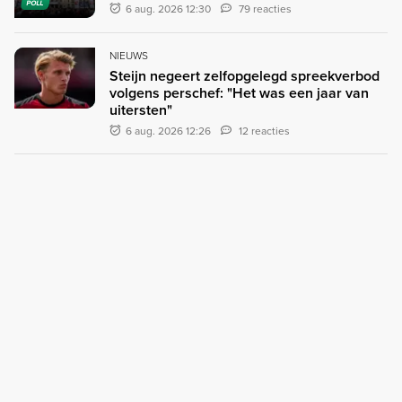
POLL
6 aug. 2026 12:30
79 reacties
NIEUWS
Steijn negeert zelfopgelegd spreekverbod
volgens perschef: "Het was een jaar van
uitersten"
6 aug. 2026 12:26
12 reacties