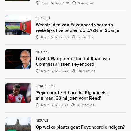
7 aug. 2026 07:30
2 reacties
IN BEELD
Wedstrijden van Feyenoord voortaan
wekelijks live te zien op DAZN in Spanje
6 aug. 2026 21:50
5 reacties
NIEUWS
Lowick Barg treedt toe tot Raad van
Commissarissen Feyenoord
6 aug. 2026 15:22
34 reacties
TRANSFERS
'Feyenoord zet hard in: Rigaux eist
minimaal 33 miljoen voor Read'
6 aug. 2026 12:41
67 reacties
NIEUWS
Op welke plaats gaat Feyenoord eindigen?