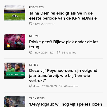
PODCASTS
Talha Demirel eindigt als 9e in de
eerste periode van de KPN eDivisie
1 nov. 2024 11:49
NIEUWS
Priske geeft Bijlow plek onder de lat
terug
1 nov. 2024 14:21
66 reacties
SERIES
Deze vijf Feyenoorders zijn volgend
jaar transfervrij: wie blijft en wie
SELECTIEPUZZEL
vertrekt?
4 aug. 2026 08:05
48 reacties
TRANSFERS
'Dévy Rigaux wil nog vijf spelers lozen